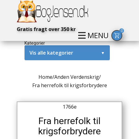
Gratis fragt over 350 kr
0
MENU
Kategorier
Vis alle kategorier
▼
Alternativ / Magi / Mystik
Home
/
Anden Verdenskrig
/
Amerika / USA
Fra herrefolk til krigsforbrydere
Anden Verdenskrig
1766e
Antikke / Specielle Bøger
Fra herrefolk til
Antikviteter
krigsforbrydere
Arkæologi