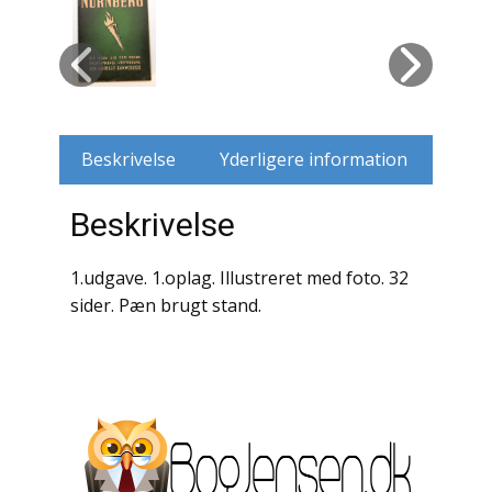
Husdyr
Jagt
Jernbaner
Beskrivelse
Yderligere information
Kirkehistorie / Religion
Beskrivelse
Krige / Slag
1.udgave. 1.oplag. Illustreret med foto. 32
Krop / Sind
sider. Pæn brugt stand.
Kunst
Landbrug / Skovbrug
Litteraturhistorie
Lokalhistorie / Topografi