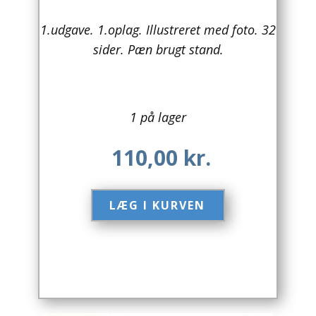
Arkitektur
1.udgave. 1.oplag. Illustreret med foto. 32
sider. Pæn brugt stand.
Asien
Australien
1 på lager
Biografier / Erindringer
110,00
kr.
Børn / Unge
Børnebøger
LÆG I KURVEN​
Bryggerier
Computer / IT
Design
Drikkevare / Øl / Vin