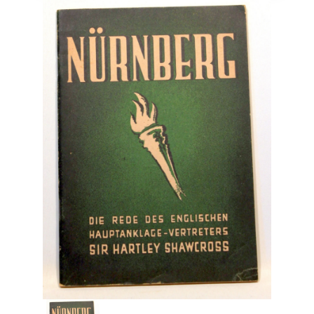
Engelsk
Erhverv
Europa
Fantasy / Sciencefiction
Filosofi
Håndarbejde
Håndværk
Historie
Hobby
Hus / Have