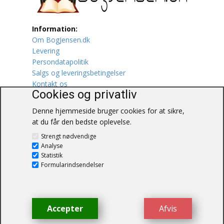
Lufttrafik / Fly
Information:
Om BogJensen.dk
Lystfiskeri
Levering
Persondatapolitik
Mad
Salgs og leveringsbetingelser
Kontakt os
Musik
Cookies og privatliv
Denne hjemmeside bruger cookies for at sikre,
Mytologi / Sagn / Sagaer
at du får den bedste oplevelse.
BogJensen.dk
Naturen
Strengt nødvendige
Blåkærvej 25
Analyse
6052 Viuf
Statistik
Oldtidskundskab
Tlf.:
60703190
Formularindsendelser
E-mail:
antikvar@bogjensen.dk
Ordbøger
CVR-nummer: 26306469
Øvrige
Accepter
Afvis
© BogJensen.dk – Alle rettigheder
forbeholdes.