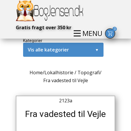
Gratis fragt over 350 kr
0
MENU
Kategorier
Vis alle kategorier
▼
Alternativ / Magi / Mystik
Home
/
Lokalhistorie / Topografi
/
Amerika / USA
Fra vadested til Vejle
Anden Verdenskrig
2123a
Antikke / Specielle Bøger
Fra vadested til Vejle
Antikviteter
Arkæologi