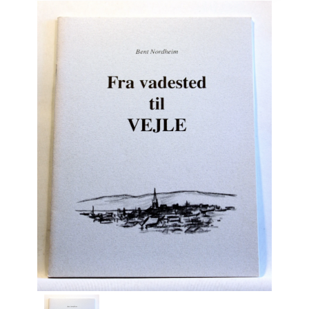
Engelsk
Erhverv
Europa
Fantasy / Sciencefiction
Filosofi
Håndarbejde
Håndværk
Historie
Hobby
Hus / Have