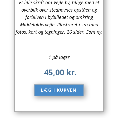
Et lille skrift om Vejle by, tillige med et
overblik over stednavnes opståen og
Arkitektur
forbliven i bybilledet og omkring
Asien
Middelaldervejle. Illustreret i s/h med
fotos, kort og tegninger. 26 sider. Som ny.
Australien
Biografier / Erindringer
1 på lager
Børn / Unge
Børnebøger
45,00
kr.
Bryggerier
LÆG I KURVEN​
Computer / IT
Design
Drikkevare / Øl / Vin