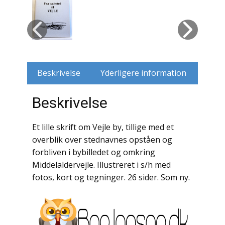
Husdyr
Jagt
Jernbaner
Beskrivelse
Yderligere information
Kirkehistorie / Religion
Beskrivelse
Krige / Slag
Et lille skrift om Vejle by, tillige med et
Krop / Sind
overblik over stednavnes opståen og
forbliven i bybilledet og omkring
Kunst
Middelaldervejle. Illustreret i s/h med
fotos, kort og tegninger. 26 sider. Som ny.
Landbrug / Skovbrug
Litteraturhistorie
Lokalhistorie / Topografi