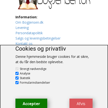
Lufttrafik / Fly
Information:
Lystfiskeri
Om BogJensen.dk
Levering
Mad
Persondatapolitik
Salgs og leveringsbetingelser
Musik
Kontakt os
Cookies og privatliv
Mytologi / Sagn / Sagaer
Denne hjemmeside bruger cookies for at sikre,
at du får den bedste oplevelse.
Naturen
BogJensen.dk
Strengt nødvendige
Blåkærvej 25
Analyse
Oldtidskundskab
6052 Viuf
Statistik
Tlf.:
60703190
Formularindsendelser
Ordbøger
E-mail:
antikvar@bogjensen.dk
CVR-nummer: 26306469
Øvrige
Accepter
Afvis
© BogJensen.dk – Alle rettigheder