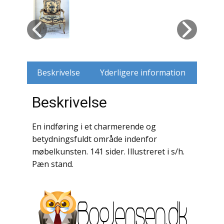
Husdyr
Jagt
Jernbaner
Beskrivelse
Yderligere information
Kirkehistorie / Religion
Beskrivelse
Krige / Slag
En indføring i et charmerende og
Krop / Sind
betydningsfuldt område indenfor
møbelkunsten. 141 sider. Illustreret i s/h.
Kunst
Pæn stand.
Landbrug / Skovbrug
Litteraturhistorie
Lokalhistorie / Topografi