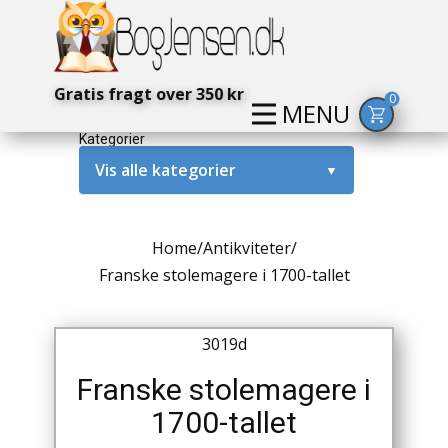
Gratis fragt over 350 kr
0
MENU
Kategorier
Vis alle kategorier
▼
Alternativ / Magi / Mystik
Home
/
Antikviteter
/
Amerika / USA
Franske stolemagere i 1700-tallet
Anden Verdenskrig
3019d
Antikke / Specielle Bøger
Franske stolemagere i
Antikviteter
1700-tallet
Arkæologi