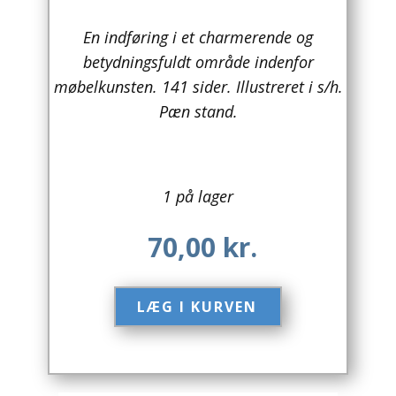
Arkitektur
En indføring i et charmerende og
betydningsfuldt område indenfor
Asien
møbelkunsten. 141 sider. Illustreret i s/h.
Pæn stand.
Australien
Biografier / Erindringer
Børn / Unge
1 på lager
Børnebøger
70,00
kr.
Bryggerier
LÆG I KURVEN​
Computer / IT
Design
Drikkevare / Øl / Vin