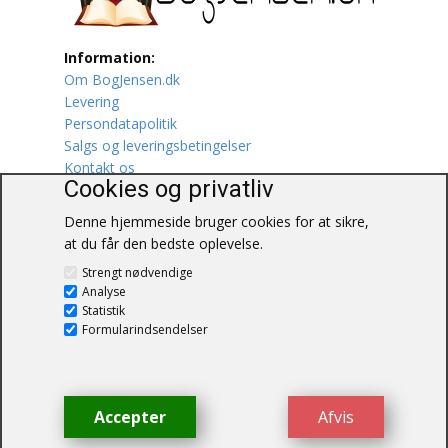
Lufttrafik / Fly
Information:
Om BogJensen.dk
Lystfiskeri
Levering
Persondatapolitik
Mad
Salgs og leveringsbetingelser
Kontakt os
Musik
Cookies og privatliv
Denne hjemmeside bruger cookies for at sikre,
Mytologi / Sagn / Sagaer
at du får den bedste oplevelse.
BogJensen.dk
Naturen
Strengt nødvendige
Blåkærvej 25
Analyse
6052 Viuf
Statistik
Oldtidskundskab
Tlf.:
60703190
Formularindsendelser
E-mail:
antikvar@bogjensen.dk
Ordbøger
CVR-nummer: 26306469
Øvrige
Accepter
Afvis
© BogJensen.dk – Alle rettigheder
forbeholdes.