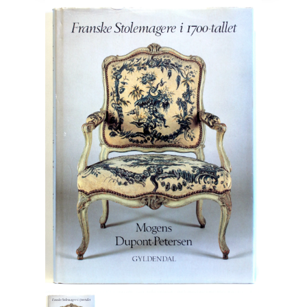
Engelsk
Erhverv
Europa
Fantasy / Sciencefiction
Filosofi
Håndarbejde
Håndværk
Historie
Hobby
Hus / Have