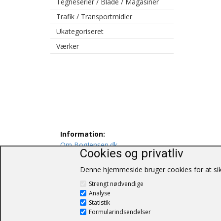
Tegneserier / Blade / Magasiner
Trafik / Transportmidler
Ukategoriseret
Værker
Information:
Om BogJensen.dk
Cookies og privatliv
Levering
Persondatapolitik
Denne hjemmeside bruger cookies for at sikr
Salgs og leveringsbetingelser
Strengt nødvendige
Kontakt os
Analyse
Statistik
Formularindsendelser