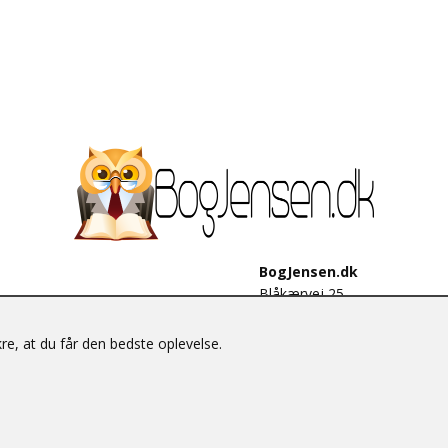
BogJensen.dk
Blåkærvej 25
6052 Viuf
Tlf.:
60703190
e, at du får den bedste oplevelse.
E-mail:
antikvar@bogjensen.
CVR-nummer: 26306469
© BogJensen.dk – Alle rettigheder forbeholdes.