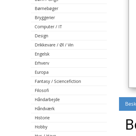
Børnebøger
Bryggerier
Computer / IT
Design
Drikkevare / Øl / Vin
Engelsk
Erhverv
Europa
Fantasy / Sciencefiction
Filosofi
Håndarbejde
Besk
Håndværk
Historie
B
Hobby
Hus / Have