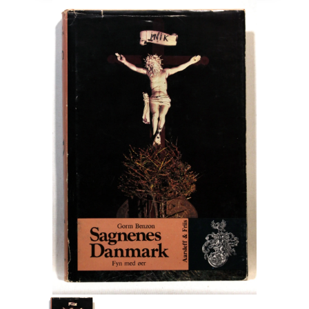
Engelsk
Erhverv
Europa
Fantasy / Sciencefiction
Filosofi
Håndarbejde
Håndværk
Historie
Hobby
Hus / Have