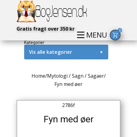
Gratis fragt over 350 kr
0
MENU
Kategorier
Vis alle kategorier
▼
Alternativ / Magi / Mystik
Home
/
Mytologi / Sagn / Sagaer
/
Amerika / USA
Fyn med øer
Anden Verdenskrig
2786f
Antikke / Specielle Bøger
Fyn med øer
Antikviteter
Arkæologi