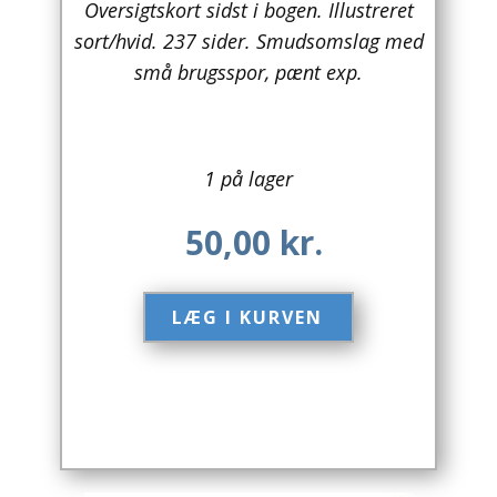
Oversigtskort sidst i bogen. Illustreret
sort/hvid. 237 sider. Smudsomslag med
Arkitektur
små brugsspor, pænt exp.
Asien
Australien
1 på lager
Biografier / Erindringer
50,00
kr.
Børn / Unge
Børnebøger
LÆG I KURVEN​
Bryggerier
Computer / IT
Design
Drikkevare / Øl / Vin