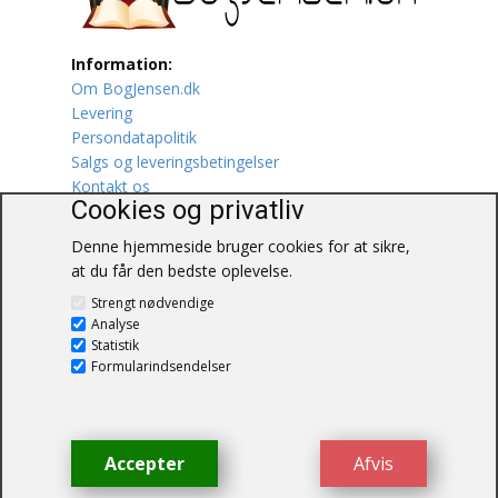
Lufttrafik / Fly
Information:
Om BogJensen.dk
Lystfiskeri
Levering
Persondatapolitik
Mad
Salgs og leveringsbetingelser
Kontakt os
Musik
Cookies og privatliv
Denne hjemmeside bruger cookies for at sikre,
Mytologi / Sagn / Sagaer
at du får den bedste oplevelse.
BogJensen.dk
Naturen
Strengt nødvendige
Blåkærvej 25
Analyse
6052 Viuf
Statistik
Oldtidskundskab
Tlf.:
60703190
Formularindsendelser
E-mail:
antikvar@bogjensen.dk
Ordbøger
CVR-nummer: 26306469
Øvrige
Accepter
Afvis
© BogJensen.dk – Alle rettigheder
forbeholdes.