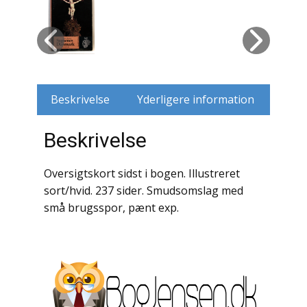
Husdyr
Jagt
Jernbaner
Beskrivelse
Yderligere information
Kirkehistorie / Religion
Beskrivelse
Krige / Slag
Oversigtskort sidst i bogen. Illustreret
Krop / Sind
sort/hvid. 237 sider. Smudsomslag med
små brugsspor, pænt exp.
Kunst
Landbrug / Skovbrug
Litteraturhistorie
Lokalhistorie / Topografi