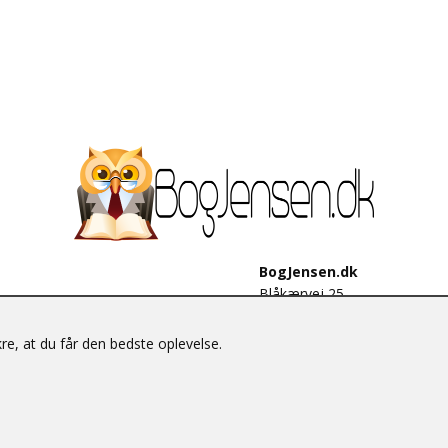
BogJensen.dk
Blåkærvej 25
6052 Viuf
Tlf.:
60703190
e, at du får den bedste oplevelse.
E-mail:
antikvar@bogjensen.
CVR-nummer: 26306469
© BogJensen.dk – Alle rettigheder forbeholdes.