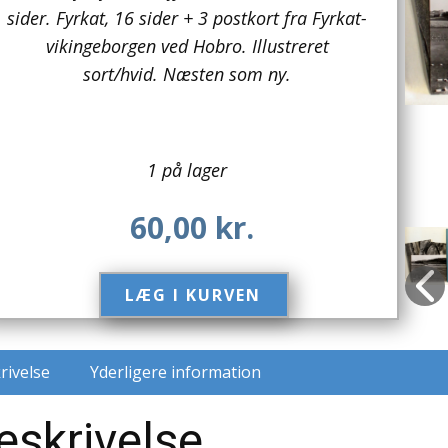
sider. Fyrkat, 16 sider + 3 postkort fra Fyrkat-
vikingeborgen ved Hobro. Illustreret
sort/hvid. Næsten som ny.
1 på lager
60,00
kr.
LÆG I KURVEN​
rivelse
Yderligere information
eskrivelse