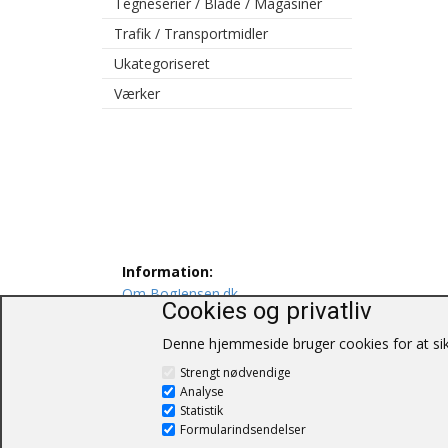
Tegneserier / Blade / Magasiner
Trafik / Transportmidler
Ukategoriseret
Værker
Information:
Om BogJensen.dk
Cookies og privatliv
Levering
Persondatapolitik
Denne hjemmeside bruger cookies for at sikr
Salgs og leveringsbetingelser
Strengt nødvendige
Kontakt os
Analyse
Statistik
Formularindsendelser