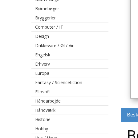
Børnebøger
Bryggerier
Computer / IT
Design
Drikkevare / Øl / Vin
Engelsk
Erhverv
Europa
Fantasy / Sciencefiction
Filosofi
Håndarbejde
Håndværk
Besk
Historie
Hobby
B
Hus / Have