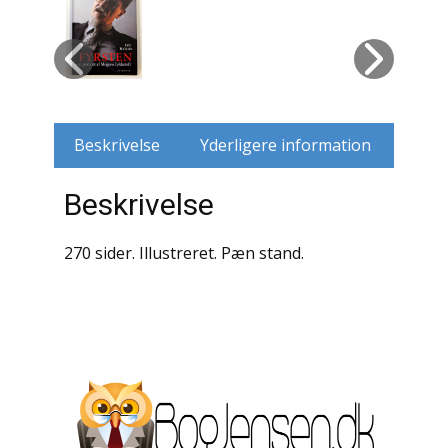
Husdyr
Jagt
Jernbaner
Beskrivelse
Yderligere information
Kirkehistorie / Religion
Beskrivelse
Krige / Slag
270 sider. Illustreret. Pæn stand.
Krop / Sind
Kunst
Landbrug / Skovbrug
Litteraturhistorie
Lokalhistorie / Topografi