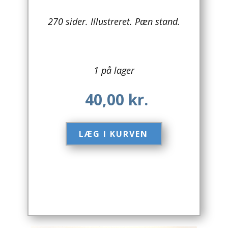
Arkitektur
270 sider. Illustreret. Pæn stand.
Asien
Australien
1 på lager
Biografier / Erindringer
40,00
kr.
Børn / Unge
LÆG I KURVEN​
Børnebøger
Bryggerier
Computer / IT
Design
Drikkevare / Øl / Vin