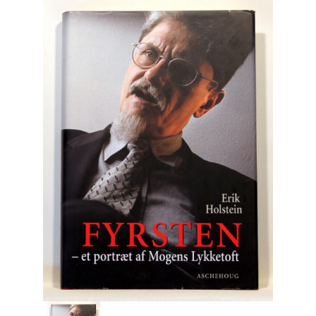
Engelsk
Erhverv
Europa
Fantasy / Sciencefiction
Filosofi
Håndarbejde
Håndværk
Historie
Hobby
Hus / Have