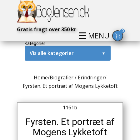
Gratis fragt over 350 kr
0
MENU
Kategorier
Vis alle kategorier
▼
Alternativ / Magi / Mystik
Home
/
Biografier / Erindringer
/
Amerika / USA
Fyrsten. Et portræt af Mogens Lykketoft
Anden Verdenskrig
1161b
Antikke / Specielle Bøger
Fyrsten. Et portræt af
Antikviteter
Mogens Lykketoft
Arkæologi