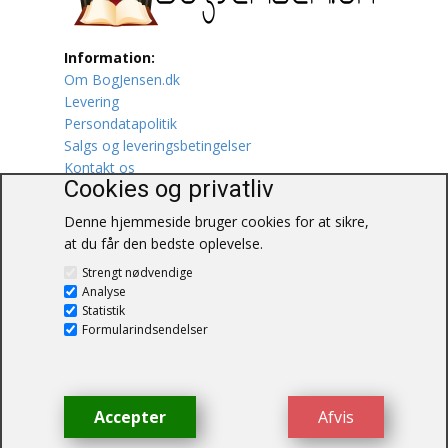
Lufttrafik / Fly
Information:
Om BogJensen.dk
Lystfiskeri
Levering
Persondatapolitik
Mad
Salgs og leveringsbetingelser
Kontakt os
Musik
Cookies og privatliv
Denne hjemmeside bruger cookies for at sikre,
Mytologi / Sagn / Sagaer
at du får den bedste oplevelse.
BogJensen.dk
Naturen
Strengt nødvendige
Blåkærvej 25
Analyse
6052 Viuf
Statistik
Oldtidskundskab
Tlf.:
60703190
Formularindsendelser
E-mail:
antikvar@bogjensen.dk
Ordbøger
CVR-nummer: 26306469
Øvrige
Accepter
Afvis
© BogJensen.dk – Alle rettigheder
forbeholdes.