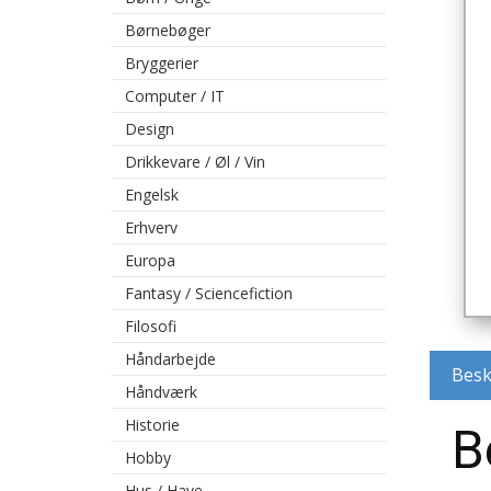
Børnebøger
Bryggerier
Computer / IT
Design
Drikkevare / Øl / Vin
Engelsk
Erhverv
Europa
Fantasy / Sciencefiction
Filosofi
Håndarbejde
Besk
Håndværk
Historie
B
Hobby
Hus / Have