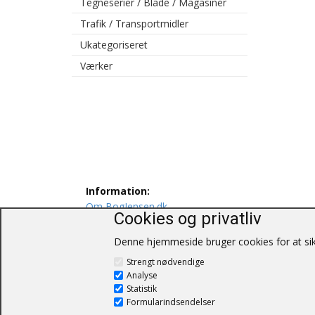
Tegneserier / Blade / Magasiner
Trafik / Transportmidler
Ukategoriseret
Værker
Information:
Om BogJensen.dk
Cookies og privatliv
Levering
Persondatapolitik
Denne hjemmeside bruger cookies for at sikr
Salgs og leveringsbetingelser
Strengt nødvendige
Kontakt os
Analyse
Statistik
Formularindsendelser