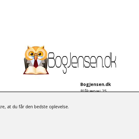
BogJensen.dk
Blåkærvej 25
6052 Viuf
Tlf.:
60703190
e, at du får den bedste oplevelse.
E-mail:
antikvar@bogjensen.
CVR-nummer: 26306469
© BogJensen.dk – Alle rettigheder forbeholdes.