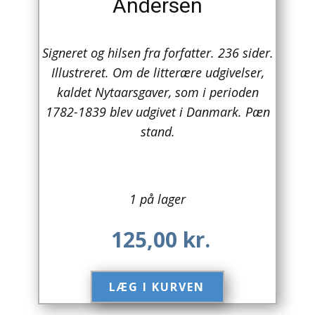
Andersen
Arkitektur
Signeret og hilsen fra forfatter. 236 sider.
Asien
Illustreret. Om de litterære udgivelser,
Australien
kaldet Nytaarsgaver, som i perioden
1782-1839 blev udgivet i Danmark. Pæn
Biografier / Erindringer
stand.
Børn / Unge
Børnebøger
1 på lager
Bryggerier
125,00
kr.
Computer / IT
Design
LÆG I KURVEN​
Drikkevare / Øl / Vin