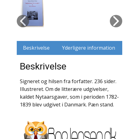
Husdyr
Jagt
Jernbaner
Beskrivelse
Yderligere information
Kirkehistorie / Religion
Beskrivelse
Krige / Slag
Signeret og hilsen fra forfatter. 236 sider.
Krop / Sind
Illustreret. Om de litterære udgivelser,
kaldet Nytaarsgaver, som i perioden 1782-
Kunst
1839 blev udgivet i Danmark. Pæn stand.
Landbrug / Skovbrug
Litteraturhistorie
Lokalhistorie / Topografi