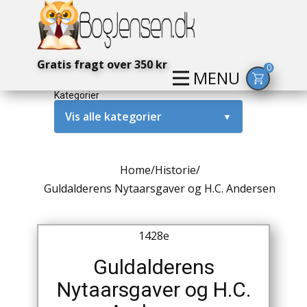
Gratis fragt over 350 kr
0
MENU
Kategorier
Vis alle kategorier
▼
Alternativ / Magi / Mystik
Home
/
Historie
/
Amerika / USA
Guldalderens Nytaarsgaver og H.C. Andersen
Anden Verdenskrig
1428e
Antikke / Specielle Bøger
Guldalderens
Antikviteter
Nytaarsgaver og H.C.
Arkæologi