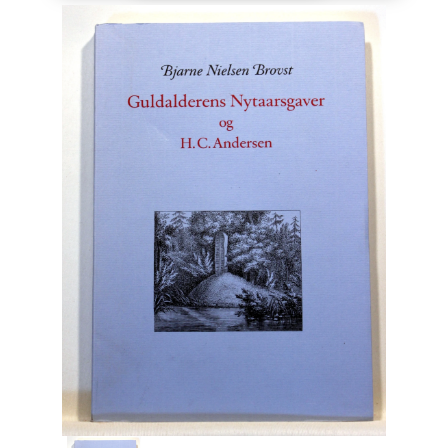
Engelsk
Erhverv
Europa
Fantasy / Sciencefiction
Filosofi
Håndarbejde
Håndværk
Historie
Hobby
Hus / Have