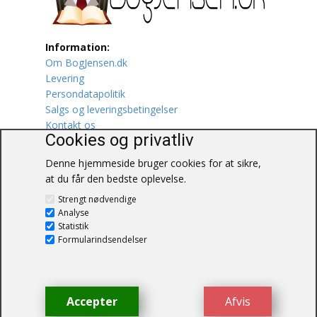
Lufttrafik / Fly
Information:
Lystfiskeri
Om BogJensen.dk
Levering
Persondatapolitik
Mad
Salgs og leveringsbetingelser
Kontakt os
Musik
Cookies og privatliv
Mytologi / Sagn / Sagaer
Denne hjemmeside bruger cookies for at sikre,
at du får den bedste oplevelse.
Naturen
BogJensen.dk
Strengt nødvendige
Blåkærvej 25
Analyse
6052 Viuf
Oldtidskundskab
Statistik
Tlf.:
60703190
Formularindsendelser
E-mail:
antikvar@bogjensen.dk
Ordbøger
CVR-nummer: 26306469
Øvrige
Accepter
Afvis
© BogJensen.dk – Alle rettigheder