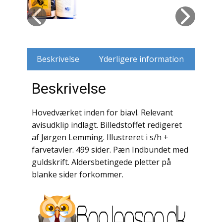
Husdyr
Jagt
Beskrivelse
Yderligere information
Jernbaner
Beskrivelse
Kirkehistorie / Religion
Krige / Slag
Hovedværket inden for biavl. Relevant
avisudklip indlagt. Billedstoffet redigeret
Krop / Sind
af Jørgen Lemming. Illustreret i s/h +
farvetavler. 499 sider. Pæn Indbundet med
Kunst
guldskrift. Aldersbetingede pletter på
blanke sider forkommer.
Landbrug / Skovbrug
Litteraturhistorie
Lokalhistorie / Topografi