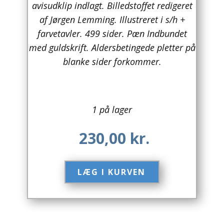
avisudklip indlagt. Billedstoffet redigeret
af Jørgen Lemming. Illustreret i s/h +
Arkitektur
farvetavler. 499 sider. Pæn Indbundet
Asien
med guldskrift. Aldersbetingede pletter på
blanke sider forkommer.
Australien
Biografier / Erindringer
1 på lager
Børn / Unge
Børnebøger
230,00
kr.
Bryggerier
LÆG I KURVEN​
Computer / IT
Design
Drikkevare / Øl / Vin