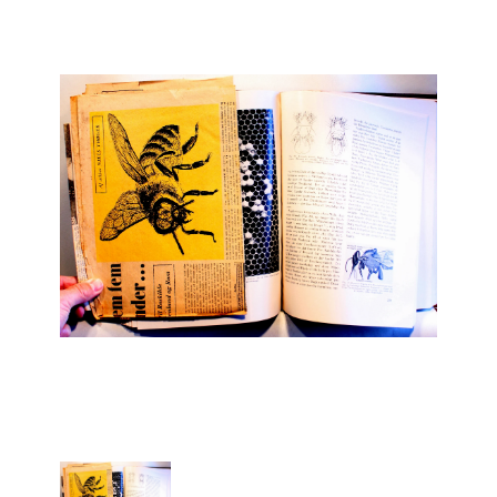
Engelsk
Erhverv
Europa
Fantasy / Sciencefiction
Filosofi
Håndarbejde
Håndværk
Historie
Hobby
Hus / Have