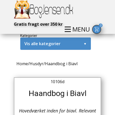
Gratis fragt over 350 kr
0
MENU
Kategorier
Vis alle kategorier
▼
Alternativ / Magi / Mystik
Home
/
Husdyr
/
Haandbog i Biavl
Amerika / USA
Anden Verdenskrig
10106d
Antikke / Specielle Bøger
Haandbog i Biavl
Antikviteter
Hovedværket inden for biavl. Relevant
Arkæologi