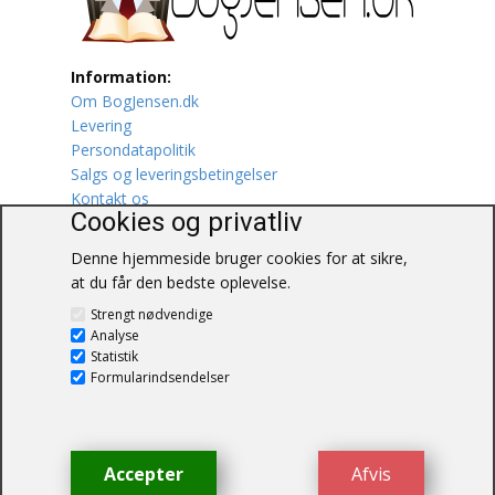
Lufttrafik / Fly
Information:
Lystfiskeri
Om BogJensen.dk
Levering
Mad
Persondatapolitik
Salgs og leveringsbetingelser
Musik
Kontakt os
Cookies og privatliv
Mytologi / Sagn / Sagaer
Denne hjemmeside bruger cookies for at sikre,
at du får den bedste oplevelse.
Naturen
BogJensen.dk
Strengt nødvendige
Blåkærvej 25
Analyse
Oldtidskundskab
6052 Viuf
Statistik
Tlf.:
60703190
Formularindsendelser
Ordbøger
E-mail:
antikvar@bogjensen.dk
CVR-nummer: 26306469
Øvrige
Accepter
Afvis
© BogJensen.dk – Alle rettigheder