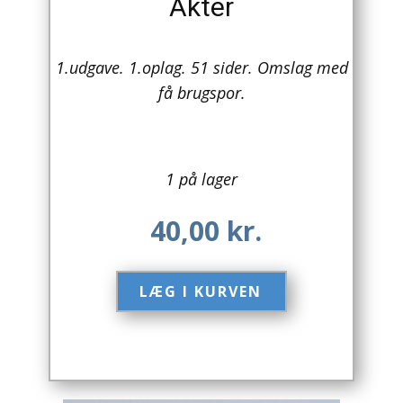
Akter
Arkitektur
1.udgave. 1.oplag. 51 sider. Omslag med
Asien
få brugspor.
Australien
Biografier / Erindringer
1 på lager
Børn / Unge
40,00
kr.
Børnebøger
Bryggerier
LÆG I KURVEN​
Computer / IT
Design
Drikkevare / Øl / Vin