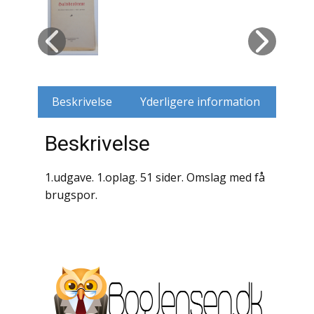
Husdyr
Jagt
Jernbaner
Beskrivelse
Yderligere information
Kirkehistorie / Religion
Beskrivelse
Krige / Slag
1.udgave. 1.oplag. 51 sider. Omslag med få
Krop / Sind
brugspor.
Kunst
Landbrug / Skovbrug
Litteraturhistorie
Lokalhistorie / Topografi