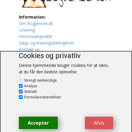
Lufttrafik / Fly
Information:
Om BogJensen.dk
Lystfiskeri
Levering
Persondatapolitik
Mad
Salgs og leveringsbetingelser
Kontakt os
Musik
Cookies og privatliv
Denne hjemmeside bruger cookies for at sikre,
Mytologi / Sagn / Sagaer
at du får den bedste oplevelse.
BogJensen.dk
Naturen
Strengt nødvendige
Blåkærvej 25
Analyse
6052 Viuf
Statistik
Oldtidskundskab
Tlf.:
60703190
Formularindsendelser
E-mail:
antikvar@bogjensen.dk
Ordbøger
CVR-nummer: 26306469
Øvrige
Accepter
Afvis
© BogJensen.dk – Alle rettigheder
forbeholdes.