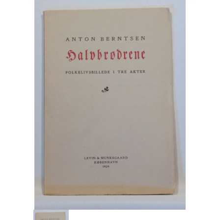
Engelsk
Erhverv
Europa
Fantasy / Sciencefiction
Filosofi
Håndarbejde
Håndværk
Historie
Hobby
Hus / Have