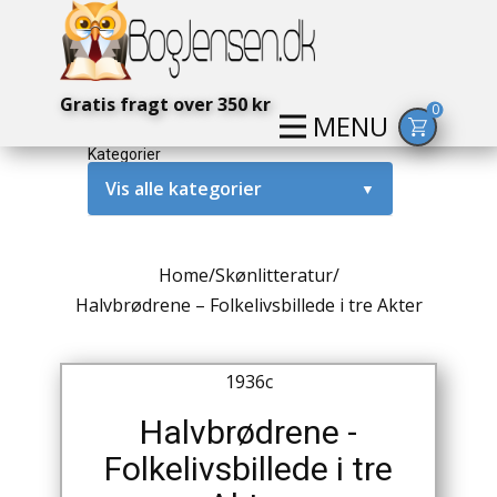
Gratis fragt over 350 kr
0
MENU
Kategorier
Vis alle kategorier
▼
Alternativ / Magi / Mystik
Home
/
Skønlitteratur
/
Amerika / USA
Halvbrødrene – Folkelivsbillede i tre Akter
Anden Verdenskrig
1936c
Antikke / Specielle Bøger
Halvbrødrene -
Antikviteter
Folkelivsbillede i tre
Arkæologi