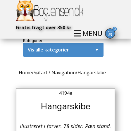
Gratis fragt over 350 kr
0
MENU
Kategorier
Vis alle kategorier
▼
Alternativ / Magi / Mystik
Home
/
Søfart / Navigation
/
Hangarskibe
Amerika / USA
Anden Verdenskrig
4194e
Antikke / Specielle Bøger
Hangarskibe
Antikviteter
Illustreret i farver. 78 sider. Pæn stand.
Arkæologi