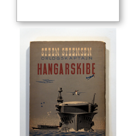
Polarlandene
Psykologi
Rejser / Geografi
Samfund / Politik
Sex / Samliv
Skønlitteratur
Slægtsforskning
Søfart / Navigation
Sport / Fritid
Sund / Sygdom