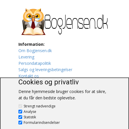
Information:
Om BogJensen.dk
Levering
Persondatapolitik
Salgs og leveringsbetingelser
Kontakt os
Cookies og privatliv
Denne hjemmeside bruger cookies for at sikre,
at du får den bedste oplevelse.
BogJensen.dk
Strengt nødvendige
Blåkærvej 25
Analyse
6052 Viuf
Statistik
Tlf.:
60703190
Formularindsendelser
E-mail:
antikvar@bogjensen.dk