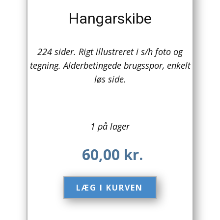
Hangarskibe
Lufttrafik / Fly
Lystfiskeri
224 sider. Rigt illustreret i s/h foto og
tegning. Alderbetingede brugsspor, enkelt
Mad
løs side.
Musik
Mytologi / Sagn / Sagaer
1 på lager
Naturen
60,00
kr.
Oldtidskundskab
Ordbøger
LÆG I KURVEN​
Øvrige