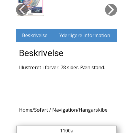
Husdyr
Jagt
Beskrivelse
Yderligere information
Jernbaner
Beskrivelse
Kirkehistorie / Religion
Krige / Slag
Illustreret i farver. 78 sider. Pæn stand.
Krop / Sind
Kunst
Landbrug / Skovbrug
Home
/
Søfart / Navigation
/
Hangarskibe
Litteraturhistorie
1100a
Lokalhistorie / Topografi