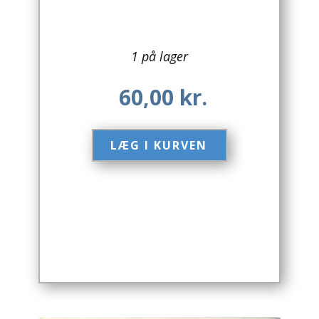
Arkitektur
1 på lager
Asien
60,00
kr.
Australien
Biografier / Erindringer
LÆG I KURVEN​
Børn / Unge
Børnebøger
Bryggerier
Computer / IT
Design
Drikkevare / Øl / Vin