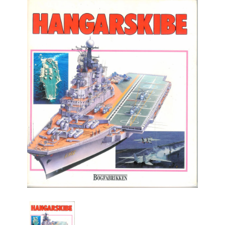
Engelsk
Erhverv
Europa
Fantasy / Sciencefiction
Filosofi
Håndarbejde
Håndværk
Historie
Hobby
Hus / Have