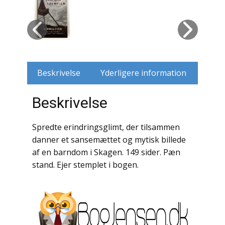
Husdyr
Jagt
Jernbaner
Beskrivelse
Yderligere information
Kirkehistorie / Religion
Beskrivelse
Krige / Slag
Spredte erindringsglimt, der tilsammen
Krop / Sind
danner et sansemættet og mytisk billede
af en barndom i Skagen. 149 sider. Pæn
Kunst
stand. Ejer stemplet i bogen.
Landbrug / Skovbrug
Litteraturhistorie
Lokalhistorie / Topografi