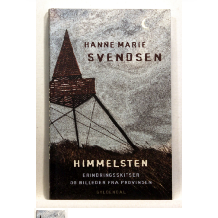
Engelsk
Erhverv
Europa
Fantasy / Sciencefiction
Filosofi
Håndarbejde
Håndværk
Historie
Hobby
Hus / Have