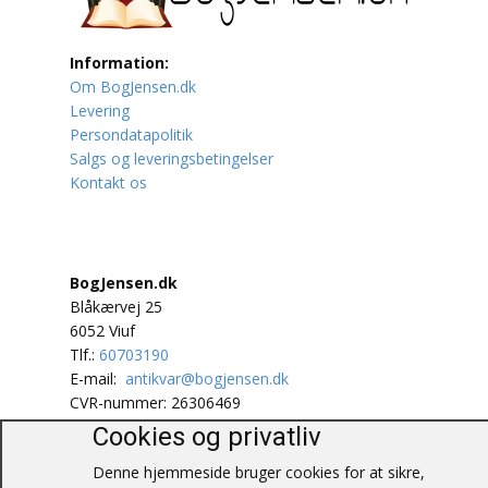
Lufttrafik / Fly
Information:
Om BogJensen.dk
Lystfiskeri
Levering
Persondatapolitik
Mad
Salgs og leveringsbetingelser
Kontakt os
Musik
Mytologi / Sagn / Sagaer
BogJensen.dk
Naturen
Blåkærvej 25
6052 Viuf
Oldtidskundskab
Tlf.:
60703190
E-mail:
antikvar@bogjensen.dk
Ordbøger
CVR-nummer: 26306469
Cookies og privatliv
Øvrige
© BogJensen.dk – Alle rettigheder
Denne hjemmeside bruger cookies for at sikre,
forbeholdes.