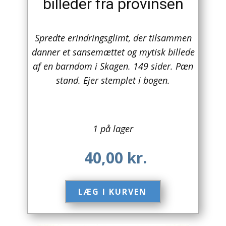
billeder fra provinsen
Arkitektur
Spredte erindringsglimt, der tilsammen
Asien
danner et sansemættet og mytisk billede
Australien
af en barndom i Skagen. 149 sider. Pæn
stand. Ejer stemplet i bogen.
Biografier / Erindringer
Børn / Unge
1 på lager
Børnebøger
40,00
kr.
Bryggerier
Computer / IT
LÆG I KURVEN​
Design
Drikkevare / Øl / Vin