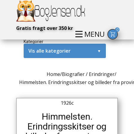
Gratis fragt over 350 kr
0
MENU
Kategorier
Vis alle kategorier
▼
Alternativ / Magi / Mystik
Home
/
Biografier / Erindringer
/
Amerika / USA
Himmelsten. Erindringsskitser og billeder fra prov
Anden Verdenskrig
1926c
Antikke / Specielle Bøger
Himmelsten.
Antikviteter
Erindringsskitser og
Arkæologi