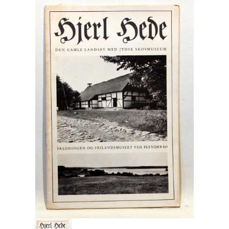
Engelsk
Erhverv
Europa
Fantasy / Sciencefiction
Filosofi
Håndarbejde
Håndværk
Historie
Hobby
Hus / Have