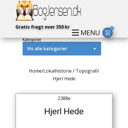
Gratis fragt over 350 kr
0
MENU
Kategorier
Vis alle kategorier
▼
Alternativ / Magi / Mystik
Home
/
Lokalhistorie / Topografi
/
Amerika / USA
Hjerl Hede
Anden Verdenskrig
2388e
Antikke / Specielle Bøger
Hjerl Hede
Antikviteter
Arkæologi