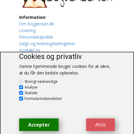
Lufttrafik / Fly
Information:
Om BogJensen.dk
Lystfiskeri
Levering
Persondatapolitik
Mad
Salgs og leveringsbetingelser
Kontakt os
Musik
Cookies og privatliv
Denne hjemmeside bruger cookies for at sikre,
Mytologi / Sagn / Sagaer
at du får den bedste oplevelse.
BogJensen.dk
Naturen
Strengt nødvendige
Blåkærvej 25
Analyse
6052 Viuf
Statistik
Oldtidskundskab
Tlf.:
60703190
Formularindsendelser
E-mail:
antikvar@bogjensen.dk
Ordbøger
CVR-nummer: 26306469
Øvrige
Accepter
Afvis
© BogJensen.dk – Alle rettigheder
forbeholdes.