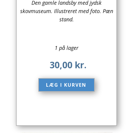
Den gamle landsby med jydsk
skovmuseum. Illustreret med foto. Pæn
Arkitektur
stand.
Asien
Australien
1 på lager
Biografier / Erindringer
30,00
kr.
Børn / Unge
Børnebøger
LÆG I KURVEN​
Bryggerier
Computer / IT
Design
Drikkevare / Øl / Vin