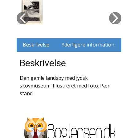
Husdyr
Jagt
Jernbaner
Beskrivelse
Yderligere information
Kirkehistorie / Religion
Beskrivelse
Krige / Slag
Den gamle landsby med jydsk
Krop / Sind
skovmuseum. Illustreret med foto. Pæn
stand.
Kunst
Landbrug / Skovbrug
Litteraturhistorie
Lokalhistorie / Topografi