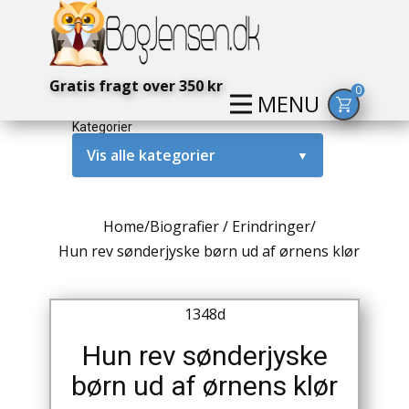
Gratis fragt over 350 kr
0
MENU
Kategorier
Vis alle kategorier
▼
Alternativ / Magi / Mystik
Home
/
Biografier / Erindringer
/
Amerika / USA
Hun rev sønderjyske børn ud af ørnens klør
Anden Verdenskrig
1348d
Antikke / Specielle Bøger
Hun rev sønderjyske
Antikviteter
børn ud af ørnens klør
Arkæologi