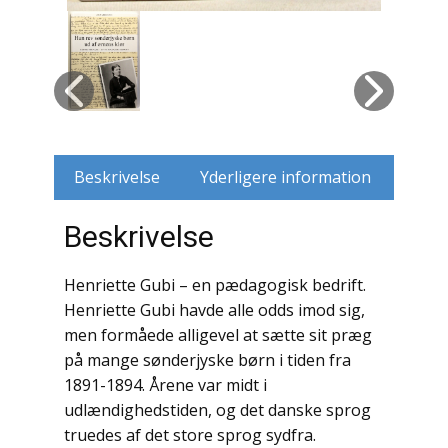
Husdyr
Jagt
Jernbaner
Beskrivelse
Yderligere information
Kirkehistorie / Religion
Krige / Slag
Beskrivelse
Krop / Sind
Henriette Gubi – en pædagogisk bedrift.
Henriette Gubi havde alle odds imod sig,
Kunst
men formåede alligevel at sætte sit præg
Landbrug / Skovbrug
på mange sønderjyske børn i tiden fra
1891-1894. Årene var midt i
Litteraturhistorie
udlændighedstiden, og det danske sprog
truedes af det store sprog sydfra.
Lokalhistorie / Topografi