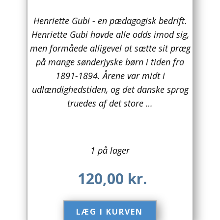
Arkitektur
Henriette Gubi - en pædagogisk bedrift.
Henriette Gubi havde alle odds imod sig,
Asien
men formåede alligevel at sætte sit præg
på mange sønderjyske børn i tiden fra
Australien
1891-1894. Årene var midt i
Biografier / Erindringer
udlændighedstiden, og det danske sprog
truedes af det store …
Børn / Unge
Børnebøger
1 på lager
Bryggerier
Computer / IT
120,00
kr.
Design
LÆG I KURVEN​
Drikkevare / Øl / Vin