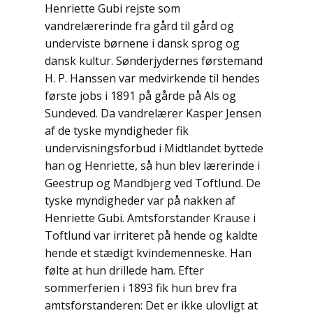
Henriette Gubi rejste som
vandrelærerinde fra gård til gård og
Lufttrafik / Fly
underviste børnene i dansk sprog og
dansk kultur. Sønderjydernes førstemand
Lystfiskeri
H. P. Hanssen var medvirkende til hendes
Mad
første jobs i 1891 på gårde på Als og
Sundeved. Da vandrelærer Kasper Jensen
Musik
af de tyske myndigheder fik
undervisningsforbud i Midtlandet byttede
Mytologi / Sagn / Sagaer
han og Henriette, så hun blev lærerinde i
Geestrup og Mandbjerg ved Toftlund. De
Naturen
tyske myndigheder var på nakken af
Henriette Gubi. Amtsforstander Krause i
Oldtidskundskab
Toftlund var irriteret på hende og kaldte
Ordbøger
hende et stædigt kvindemenneske. Han
følte at hun drillede ham. Efter
Øvrige
sommerferien i 1893 fik hun brev fra
amtsforstanderen: Det er ikke ulovligt at