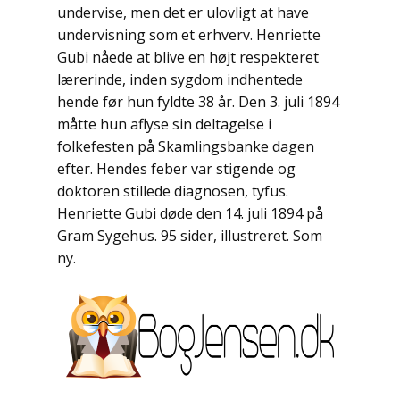
Polarlandene
undervise, men det er ulovligt at have
undervisning som et erhverv. Henriette
Psykologi
Gubi nåede at blive en højt respekteret
lærerinde, inden sygdom indhentede
Rejser / Geografi
hende før hun fyldte 38 år. Den 3. juli 1894
Samfund / Politik
måtte hun aflyse sin deltagelse i
folkefesten på Skamlingsbanke dagen
Sex / Samliv
efter. Hendes feber var stigende og
doktoren stillede diagnosen, tyfus.
Skønlitteratur
Henriette Gubi døde den 14. juli 1894 på
Gram Sygehus. 95 sider, illustreret. Som
Slægtsforskning
ny.
Søfart / Navigation
Sport / Fritid
Sund / Sygdom