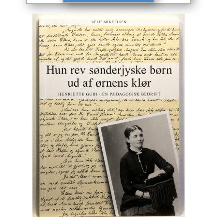
Engelsk
Erhverv
Europa
Fantasy / Sciencefiction
Filosofi
Håndarbejde
Håndværk
Historie
Hobby
Hus / Have