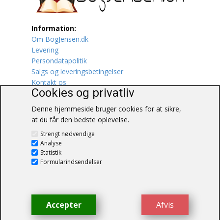
Lufttrafik / Fly
Information:
Om BogJensen.dk
Lystfiskeri
Levering
Persondatapolitik
Mad
Salgs og leveringsbetingelser
Kontakt os
Musik
Cookies og privatliv
Denne hjemmeside bruger cookies for at sikre,
Mytologi / Sagn / Sagaer
at du får den bedste oplevelse.
BogJensen.dk
Naturen
Strengt nødvendige
Blåkærvej 25
Analyse
6052 Viuf
Statistik
Oldtidskundskab
Tlf.:
60703190
Formularindsendelser
E-mail:
antikvar@bogjensen.dk
Ordbøger
CVR-nummer: 26306469
Øvrige
Accepter
Afvis
© BogJensen.dk – Alle rettigheder
forbeholdes.