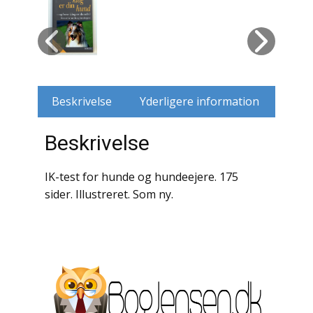
Husdyr
Jagt
Jernbaner
Beskrivelse
Yderligere information
Kirkehistorie / Religion
Beskrivelse
Krige / Slag
IK-test for hunde og hundeejere. 175
Krop / Sind
sider. Illustreret. Som ny.
Kunst
Landbrug / Skovbrug
Litteraturhistorie
Lokalhistorie / Topografi