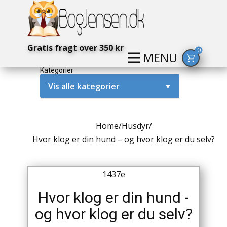
Gratis fragt over 350 kr
0
MENU
Kategorier
Vis alle kategorier
▼
Alternativ / Magi / Mystik
Home
/
Husdyr
/
Amerika / USA
Hvor klog er din hund – og hvor klog er du selv?
Anden Verdenskrig
1437e
Antikke / Specielle Bøger
Hvor klog er din hund -
Antikviteter
og hvor klog er du selv?
Arkæologi