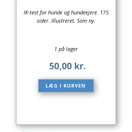
Arkitektur
IK-test for hunde og hundeejere. 175
sider. Illustreret. Som ny.
Asien
Australien
1 på lager
Biografier / Erindringer
50,00
kr.
Børn / Unge
Børnebøger
LÆG I KURVEN​
Bryggerier
Computer / IT
Design
Drikkevare / Øl / Vin