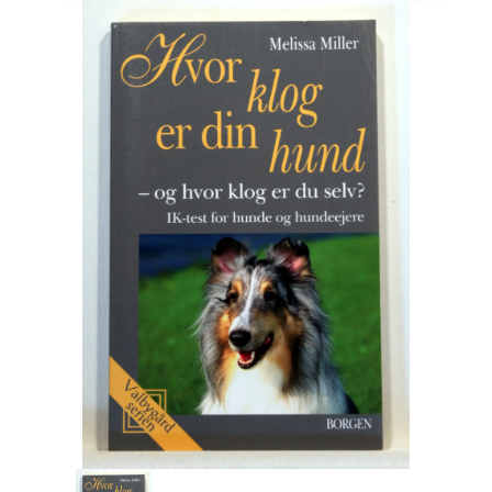
Engelsk
Erhverv
Europa
Fantasy / Sciencefiction
Filosofi
Håndarbejde
Håndværk
Historie
Hobby
Hus / Have