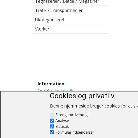
Tegneserier / Blade / Magasiner
Trafik / Transportmidler
Ukategoriseret
Værker
Information:
Om BogJensen.dk
Cookies og privatliv
Levering
Persondatapolitik
Denne hjemmeside bruger cookies for at sikr
Salgs og leveringsbetingelser
Strengt nødvendige
Kontakt os
Analyse
Statistik
Formularindsendelser