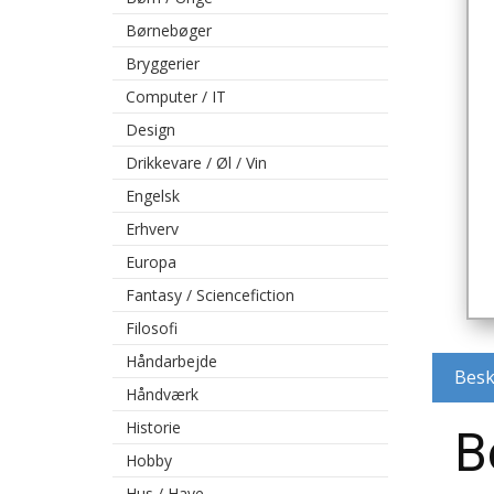
Børnebøger
Bryggerier
Computer / IT
Design
Drikkevare / Øl / Vin
Engelsk
Erhverv
Europa
Fantasy / Sciencefiction
Filosofi
Håndarbejde
Besk
Håndværk
Historie
B
Hobby
Hus / Have