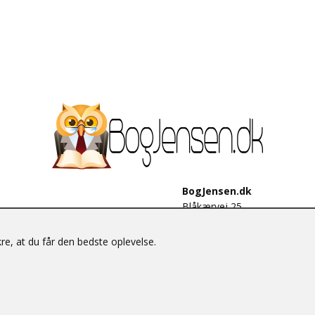
BogJensen.dk
Blåkærvej 25
6052 Viuf
Tlf.:
60703190
e, at du får den bedste oplevelse.
E-mail:
antikvar@bogjensen.
CVR-nummer: 26306469
© BogJensen.dk – Alle rettigheder forbeholdes.