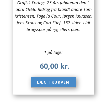
Grafisk Forlags 25 års jubilæum den i.
april 1966. Bidrag fra blandt andre Tom
Arkitektur
Kristensen, Tage la Cour, Jørgen Knudsen,
Asien
Jens Kruus og Carl Stief. 137 sider. Lidt
brugsspor på ryg ellers pæn.
Australien
Biografier / Erindringer
1 på lager
Børn / Unge
Børnebøger
60,00
kr.
Bryggerier
LÆG I KURVEN​
Computer / IT
Design
Drikkevare / Øl / Vin