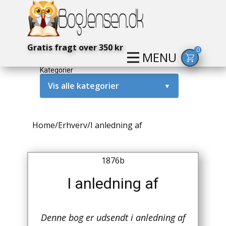
Gratis fragt over 350 kr
0
MENU
Kategorier
Vis alle kategorier
▼
Alternativ / Magi / Mystik
Home
/
Erhverv
/
I anledning af
Amerika / USA
Anden Verdenskrig
1876b
Antikke / Specielle Bøger
I anledning af
Antikviteter
Denne bog er udsendt i anledning af
Arkæologi