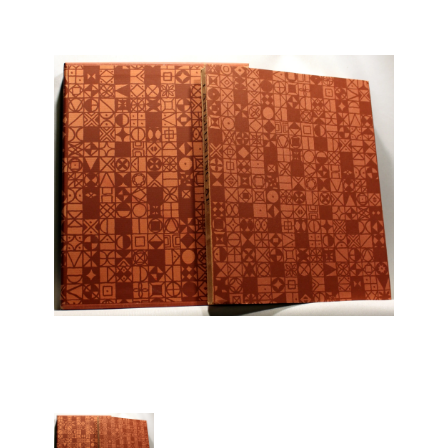
Engelsk
Erhverv
Europa
Fantasy / Sciencefiction
Filosofi
Håndarbejde
Håndværk
Historie
Hobby
Hus / Have