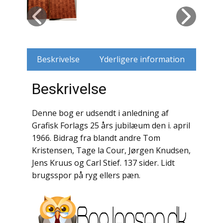
Husdyr
Jagt
Beskrivelse
Yderligere information
Jernbaner
Beskrivelse
Kirkehistorie / Religion
Krige / Slag
Denne bog er udsendt i anledning af
Grafisk Forlags 25 års jubilæum den i. april
Krop / Sind
1966. Bidrag fra blandt andre Tom
Kristensen, Tage la Cour, Jørgen Knudsen,
Kunst
Jens Kruus og Carl Stief. 137 sider. Lidt
brugsspor på ryg ellers pæn.
Landbrug / Skovbrug
Litteraturhistorie
Lokalhistorie / Topografi