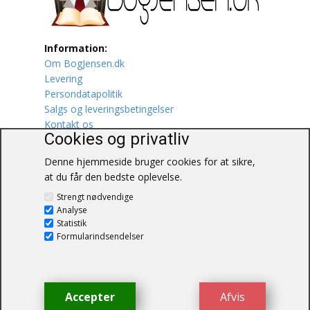
Lufttrafik / Fly
Information:
Lystfiskeri
Om BogJensen.dk
Levering
Mad
Persondatapolitik
Salgs og leveringsbetingelser
Musik
Kontakt os
Cookies og privatliv
Mytologi / Sagn / Sagaer
Denne hjemmeside bruger cookies for at sikre,
at du får den bedste oplevelse.
Naturen
BogJensen.dk
Strengt nødvendige
Blåkærvej 25
Analyse
Oldtidskundskab
6052 Viuf
Statistik
Tlf.:
60703190
Formularindsendelser
Ordbøger
E-mail:
antikvar@bogjensen.dk
CVR-nummer: 26306469
Øvrige
Accepter
Afvis
© BogJensen.dk – Alle rettigheder