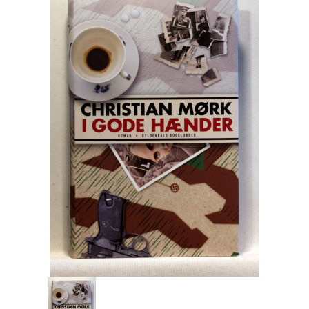
Engelsk
Erhverv
Europa
Fantasy / Sciencefiction
Filosofi
Håndarbejde
Håndværk
Historie
Hobby
Hus / Have