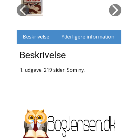
Husdyr
Jagt
Beskrivelse
Yderligere information
Jernbaner
Beskrivelse
Kirkehistorie / Religion
Krige / Slag
1. udgave. 219 sider. Som ny.
Krop / Sind
Kunst
Landbrug / Skovbrug
Litteraturhistorie
Lokalhistorie / Topografi