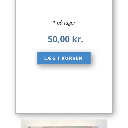
Arkitektur
1 på lager
Asien
50,00
kr.
Australien
Biografier / Erindringer
LÆG I KURVEN​
Børn / Unge
Børnebøger
Bryggerier
Computer / IT
Design
Drikkevare / Øl / Vin