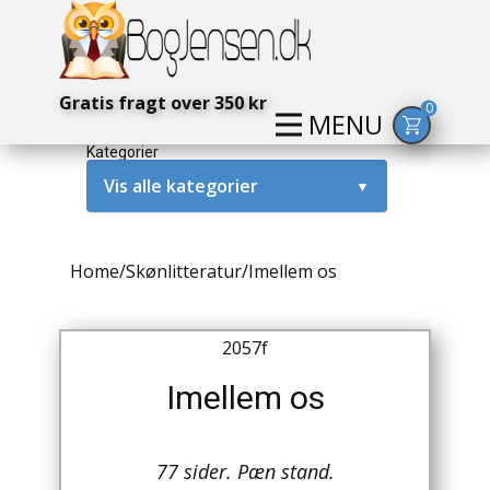
Gratis fragt over 350 kr
0
MENU
Kategorier
Vis alle kategorier
▼
Alternativ / Magi / Mystik
Home
/
Skønlitteratur
/
Imellem os
Amerika / USA
Anden Verdenskrig
2057f
Antikke / Specielle Bøger
Imellem os
Antikviteter
77 sider. Pæn stand.
Arkæologi