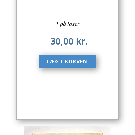
Arkitektur
1 på lager
Asien
30,00
kr.
Australien
Biografier / Erindringer
LÆG I KURVEN​
Børn / Unge
Børnebøger
Bryggerier
Computer / IT
Design
Drikkevare / Øl / Vin