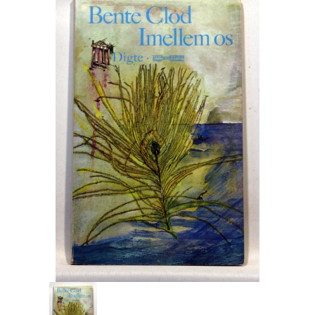
Engelsk
Erhverv
Europa
Fantasy / Sciencefiction
Filosofi
Håndarbejde
Håndværk
Historie
Hobby
Hus / Have