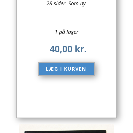
28 sider. Som ny.
Arkitektur
Asien
1 på lager
Australien
40,00
kr.
Biografier / Erindringer
Børn / Unge
LÆG I KURVEN​
Børnebøger
Bryggerier
Computer / IT
Design
Drikkevare / Øl / Vin