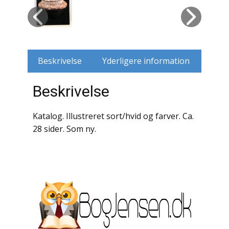
Husdyr
Jagt
Beskrivelse
Yderligere information
Jernbaner
Beskrivelse
Kirkehistorie / Religion
Krige / Slag
Katalog. Illustreret sort/hvid og farver. Ca.
28 sider. Som ny.
Krop / Sind
Kunst
Landbrug / Skovbrug
Litteraturhistorie
Lokalhistorie / Topografi