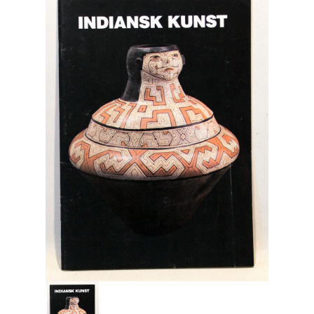
Engelsk
Erhverv
Europa
Fantasy / Sciencefiction
Filosofi
Håndarbejde
Håndværk
Historie
Hobby
Hus / Have