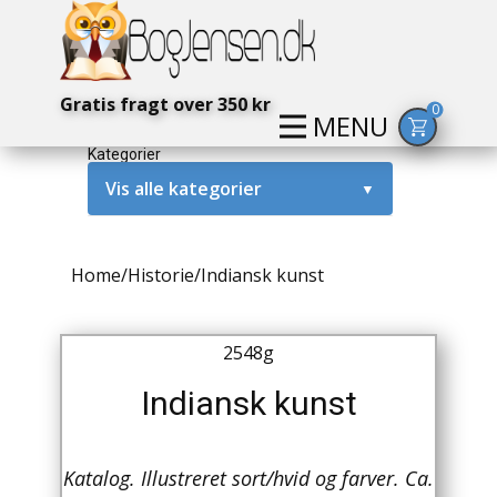
Gratis fragt over 350 kr
0
MENU
Kategorier
Vis alle kategorier
▼
Alternativ / Magi / Mystik
Home
/
Historie
/
Indiansk kunst
Amerika / USA
Anden Verdenskrig
2548g
Antikke / Specielle Bøger
Indiansk kunst
Antikviteter
Katalog. Illustreret sort/hvid og farver. Ca.
Arkæologi