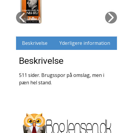
Husdyr
Jagt
Jernbaner
Beskrivelse
Yderligere information
Kirkehistorie / Religion
Beskrivelse
Krige / Slag
511 sider. Brugsspor på omslag, men i
Krop / Sind
pæn hel stand.
Kunst
Landbrug / Skovbrug
Litteraturhistorie
Lokalhistorie / Topografi