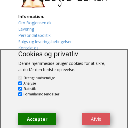
Lufttrafik / Fly
Information:
Om BogJensen.dk
Lystfiskeri
Levering
Persondatapolitik
Mad
Salgs og leveringsbetingelser
Kontakt os
Musik
Cookies og privatliv
Denne hjemmeside bruger cookies for at sikre,
Mytologi / Sagn / Sagaer
at du får den bedste oplevelse.
BogJensen.dk
Naturen
Strengt nødvendige
Blåkærvej 25
Analyse
6052 Viuf
Statistik
Oldtidskundskab
Tlf.:
60703190
Formularindsendelser
E-mail:
antikvar@bogjensen.dk
Ordbøger
CVR-nummer: 26306469
Øvrige
Accepter
Afvis
© BogJensen.dk – Alle rettigheder
forbeholdes.