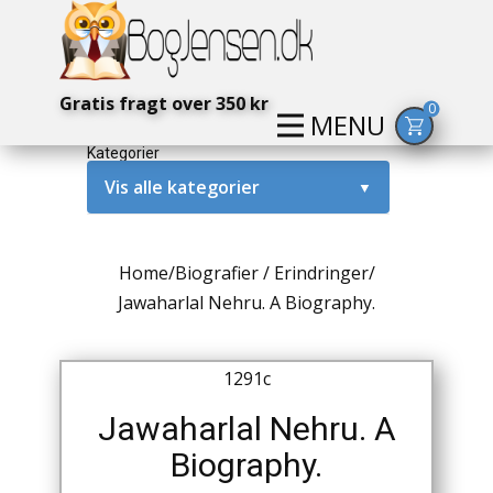
Gratis fragt over 350 kr
0
MENU
Kategorier
Vis alle kategorier
▼
Alternativ / Magi / Mystik
Home
/
Biografier / Erindringer
/
Amerika / USA
Jawaharlal Nehru. A Biography.
Anden Verdenskrig
1291c
Antikke / Specielle Bøger
Jawaharlal Nehru. A
Antikviteter
Biography.
Arkæologi