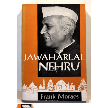
Engelsk
Erhverv
Europa
Fantasy / Sciencefiction
Filosofi
Håndarbejde
Håndværk
Historie
Hobby
Hus / Have