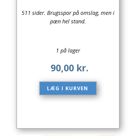
Arkitektur
511 sider. Brugsspor på omslag, men i
pæn hel stand.
Asien
Australien
1 på lager
Biografier / Erindringer
90,00
kr.
Børn / Unge
Børnebøger
LÆG I KURVEN​
Bryggerier
Computer / IT
Design
Drikkevare / Øl / Vin