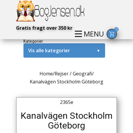
Gratis fragt over 350 kr
0
MENU
Kategorier
Vis alle kategorier
▼
Alternativ / Magi / Mystik
Home
/
Rejser / Geografi
/
Amerika / USA
Kanalvägen Stockholm Göteborg
Anden Verdenskrig
2365e
Antikke / Specielle Bøger
Kanalvägen Stockholm
Antikviteter
Göteborg
Arkæologi