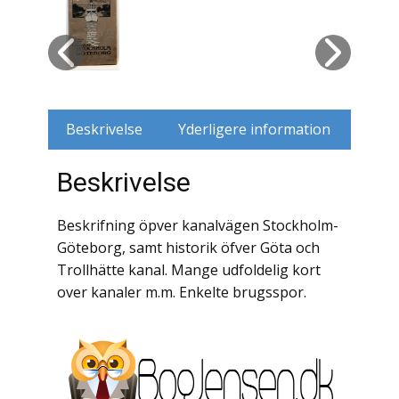
Husdyr
Jagt
Jernbaner
Beskrivelse
Yderligere information
Kirkehistorie / Religion
Beskrivelse
Krige / Slag
Beskrifning öpver kanalvägen Stockholm-
Krop / Sind
Göteborg, samt historik öfver Göta och
Trollhätte kanal. Mange udfoldelig kort
Kunst
over kanaler m.m. Enkelte brugsspor.
Landbrug / Skovbrug
Litteraturhistorie
Lokalhistorie / Topografi