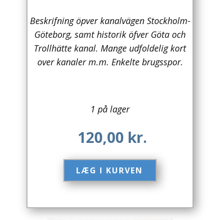
Arkitektur
Beskrifning öpver kanalvägen Stockholm-
Göteborg, samt historik öfver Göta och
Asien
Trollhätte kanal. Mange udfoldelig kort
over kanaler m.m. Enkelte brugsspor.
Australien
Biografier / Erindringer
Børn / Unge
1 på lager
Børnebøger
120,00
kr.
Bryggerier
LÆG I KURVEN​
Computer / IT
Design
Drikkevare / Øl / Vin