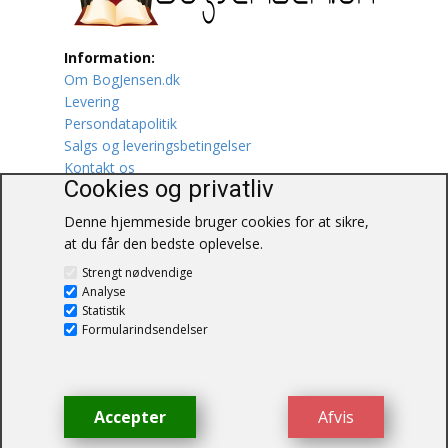
Lufttrafik / Fly
Information:
Om BogJensen.dk
Lystfiskeri
Levering
Persondatapolitik
Mad
Salgs og leveringsbetingelser
Kontakt os
Musik
Cookies og privatliv
Denne hjemmeside bruger cookies for at sikre,
Mytologi / Sagn / Sagaer
at du får den bedste oplevelse.
BogJensen.dk
Naturen
Strengt nødvendige
Blåkærvej 25
Analyse
6052 Viuf
Statistik
Oldtidskundskab
Tlf.:
60703190
Formularindsendelser
E-mail:
antikvar@bogjensen.dk
Ordbøger
CVR-nummer: 26306469
Øvrige
Accepter
Afvis
© BogJensen.dk – Alle rettigheder
forbeholdes.