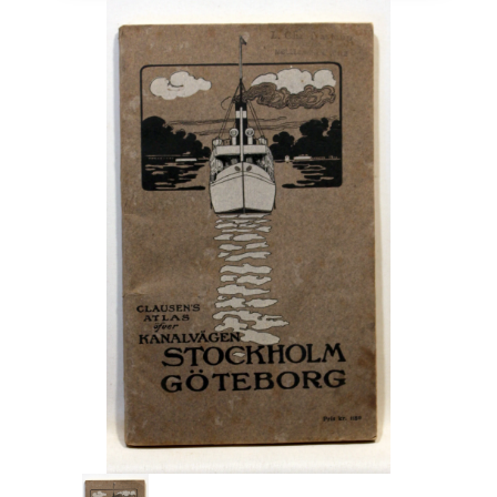
Engelsk
Erhverv
Europa
Fantasy / Sciencefiction
Filosofi
Håndarbejde
Håndværk
Historie
Hobby
Hus / Have