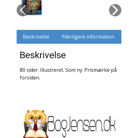
Husdyr
Jagt
Beskrivelse
Yderligere information
Jernbaner
Beskrivelse
Kirkehistorie / Religion
Krige / Slag
80 sider. Illustreret. Som ny. Prismærke på
forsiden.
Krop / Sind
Kunst
Landbrug / Skovbrug
Litteraturhistorie
Lokalhistorie / Topografi