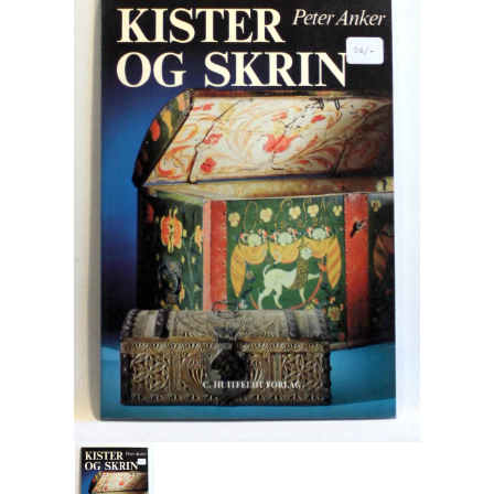
Engelsk
Erhverv
Europa
Fantasy / Sciencefiction
Filosofi
Håndarbejde
Håndværk
Historie
Hobby
Hus / Have