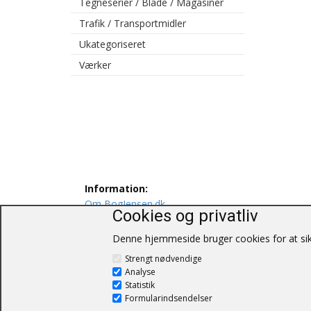
Tegneserier / Blade / Magasiner
Trafik / Transportmidler
Ukategoriseret
Værker
Information:
Om BogJensen.dk
Cookies og privatliv
Levering
Persondatapolitik
Denne hjemmeside bruger cookies for at sikr
Salgs og leveringsbetingelser
Strengt nødvendige
Kontakt os
Analyse
Statistik
Formularindsendelser