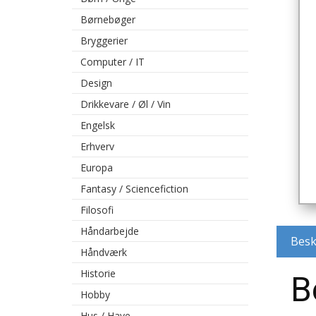
Børnebøger
Bryggerier
Computer / IT
Design
Drikkevare / Øl / Vin
Engelsk
Erhverv
Europa
Fantasy / Sciencefiction
Filosofi
Håndarbejde
Besk
Håndværk
Historie
B
Hobby
Hus / Have