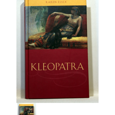
Engelsk
Erhverv
Europa
Fantasy / Sciencefiction
Filosofi
Håndarbejde
Håndværk
Historie
Hobby
Hus / Have