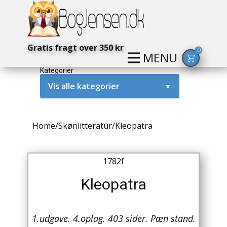
Gratis fragt over 350 kr
0
MENU
Kategorier
Vis alle kategorier
▼
Alternativ / Magi / Mystik
Home
/
Skønlitteratur
/
Kleopatra
Amerika / USA
Anden Verdenskrig
1782f
Antikke / Specielle Bøger
Kleopatra
Antikviteter
1.udgave. 4.oplag. 403 sider. Pæn stand.
Arkæologi