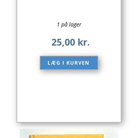
Arkitektur
1 på lager
Asien
25,00
kr.
Australien
Biografier / Erindringer
LÆG I KURVEN​
Børn / Unge
Børnebøger
Bryggerier
Computer / IT
Design
Drikkevare / Øl / Vin