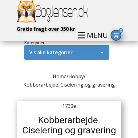
Gratis fragt over 350 kr
0
MENU
Kategorier
Vis alle kategorier
▼
Alternativ / Magi / Mystik
Home
/
Hobby
/
Amerika / USA
Kobberarbejde. Ciselering og gravering
Anden Verdenskrig
1730e
Antikke / Specielle Bøger
Kobberarbejde.
Antikviteter
Ciselering og gravering
Arkæologi