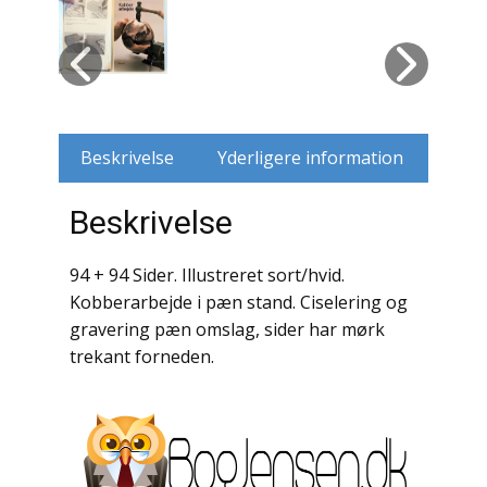
Husdyr
Jagt
Jernbaner
Beskrivelse
Yderligere information
Kirkehistorie / Religion
Beskrivelse
Krige / Slag
94 + 94 Sider. Illustreret sort/hvid.
Krop / Sind
Kobberarbejde i pæn stand. Ciselering og
gravering pæn omslag, sider har mørk
Kunst
trekant forneden.
Landbrug / Skovbrug
Litteraturhistorie
Lokalhistorie / Topografi