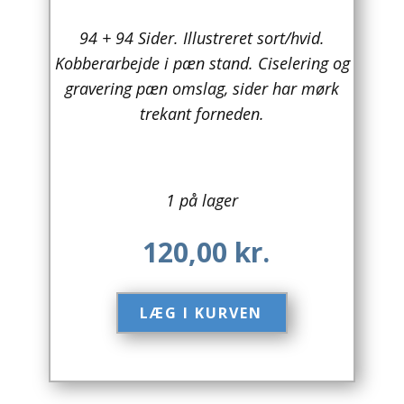
Arkitektur
94 + 94 Sider. Illustreret sort/hvid.
Kobberarbejde i pæn stand. Ciselering og
Asien
gravering pæn omslag, sider har mørk
trekant forneden.
Australien
Biografier / Erindringer
Børn / Unge
1 på lager
Børnebøger
120,00
kr.
Bryggerier
LÆG I KURVEN​
Computer / IT
Design
Drikkevare / Øl / Vin