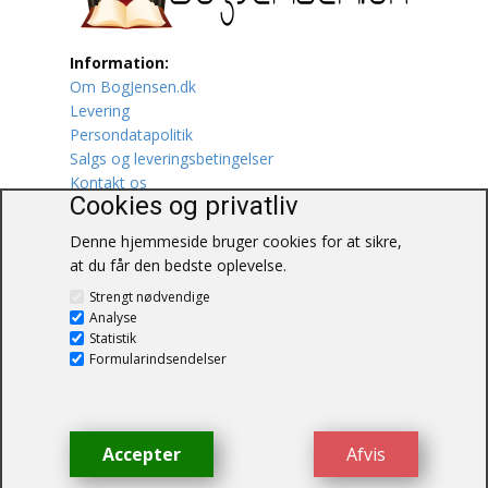
Lufttrafik / Fly
Information:
Om BogJensen.dk
Lystfiskeri
Levering
Persondatapolitik
Mad
Salgs og leveringsbetingelser
Kontakt os
Musik
Cookies og privatliv
Denne hjemmeside bruger cookies for at sikre,
Mytologi / Sagn / Sagaer
at du får den bedste oplevelse.
BogJensen.dk
Naturen
Strengt nødvendige
Blåkærvej 25
Analyse
6052 Viuf
Statistik
Oldtidskundskab
Tlf.:
60703190
Formularindsendelser
E-mail:
antikvar@bogjensen.dk
Ordbøger
CVR-nummer: 26306469
Øvrige
Accepter
Afvis
© BogJensen.dk – Alle rettigheder
forbeholdes.