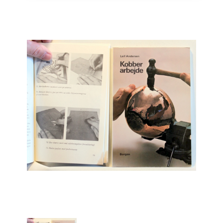
Engelsk
Erhverv
Europa
Fantasy / Sciencefiction
Filosofi
Håndarbejde
Håndværk
Historie
Hobby
Hus / Have