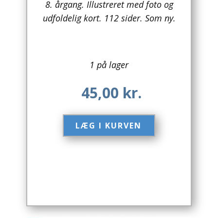
8. årgang. Illustreret med foto og
udfoldelig kort. 112 sider. Som ny.
Arkitektur
Asien
Australien
1 på lager
Biografier / Erindringer
45,00
kr.
Børn / Unge
LÆG I KURVEN​
Børnebøger
Bryggerier
Computer / IT
Design
Drikkevare / Øl / Vin