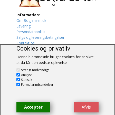
Lufttrafik / Fly
Information:
Om BogJensen.dk
Lystfiskeri
Levering
Persondatapolitik
Mad
Salgs og leveringsbetingelser
Kontakt os
Musik
Cookies og privatliv
Denne hjemmeside bruger cookies for at sikre,
Mytologi / Sagn / Sagaer
at du får den bedste oplevelse.
BogJensen.dk
Naturen
Strengt nødvendige
Blåkærvej 25
Analyse
6052 Viuf
Statistik
Oldtidskundskab
Tlf.:
60703190
Formularindsendelser
E-mail:
antikvar@bogjensen.dk
Ordbøger
CVR-nummer: 26306469
Øvrige
Accepter
Afvis
© BogJensen.dk – Alle rettigheder
forbeholdes.