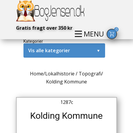
Gratis fragt over 350 kr
0
MENU
Kategorier
Vis alle kategorier
▼
Alternativ / Magi / Mystik
Home
/
Lokalhistorie / Topografi
/
Amerika / USA
Kolding Kommune
Anden Verdenskrig
1287c
Antikke / Specielle Bøger
Kolding Kommune
Antikviteter
Arkæologi