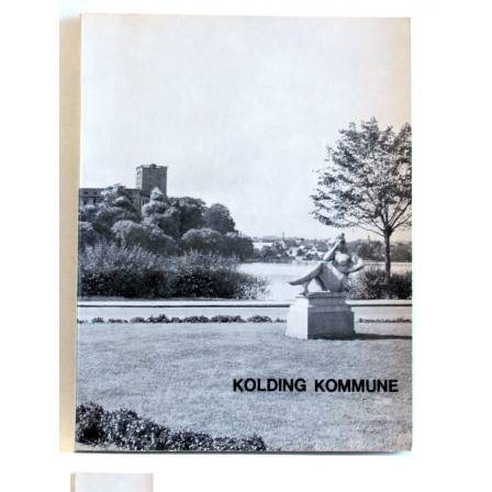
Engelsk
Erhverv
Europa
Fantasy / Sciencefiction
Filosofi
Håndarbejde
Håndværk
Historie
Hobby
Hus / Have