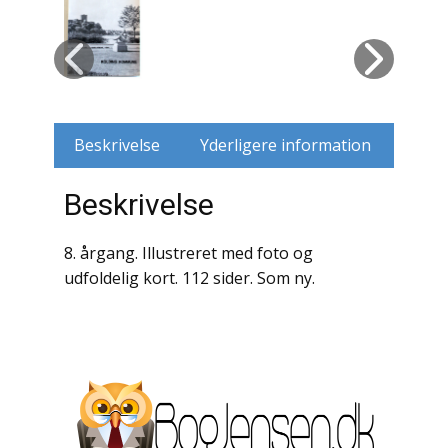
Husdyr
Jagt
Jernbaner
Beskrivelse
Yderligere information
Kirkehistorie / Religion
Beskrivelse
Krige / Slag
8. årgang. Illustreret med foto og
Krop / Sind
udfoldelig kort. 112 sider. Som ny.
Kunst
Landbrug / Skovbrug
Litteraturhistorie
Lokalhistorie / Topografi