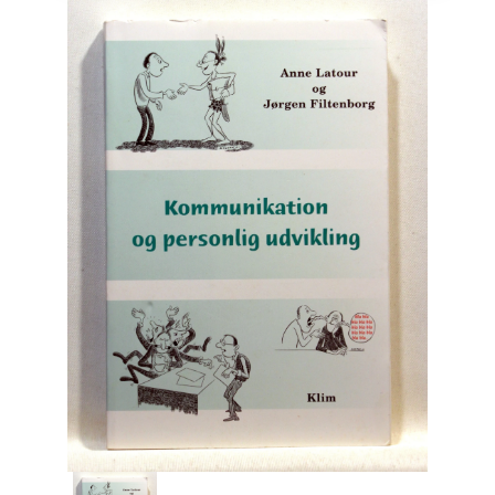
Engelsk
Erhverv
Europa
Fantasy / Sciencefiction
Filosofi
Håndarbejde
Håndværk
Historie
Hobby
Hus / Have