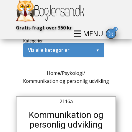
Gratis fragt over 350 kr
0
MENU
Kategorier
Vis alle kategorier
▼
Alternativ / Magi / Mystik
Home
/
Psykologi
/
Amerika / USA
Kommunikation og personlig udvikling
Anden Verdenskrig
2116a
Antikke / Specielle Bøger
Kommunikation og
Antikviteter
personlig udvikling
Arkæologi