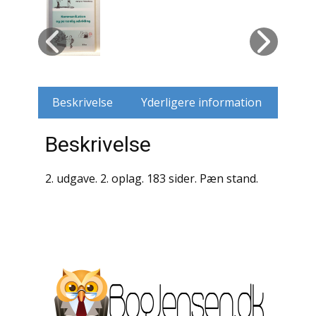
Husdyr
Jagt
Jernbaner
Beskrivelse
Yderligere information
Kirkehistorie / Religion
Beskrivelse
Krige / Slag
2. udgave. 2. oplag. 183 sider. Pæn stand.
Krop / Sind
Kunst
Landbrug / Skovbrug
Litteraturhistorie
Lokalhistorie / Topografi