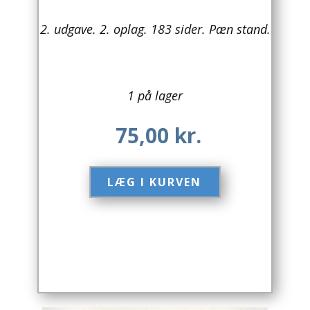
Arkitektur
2. udgave. 2. oplag. 183 sider. Pæn stand.
Asien
Australien
1 på lager
Biografier / Erindringer
75,00
kr.
Børn / Unge
LÆG I KURVEN​
Børnebøger
Bryggerier
Computer / IT
Design
Drikkevare / Øl / Vin