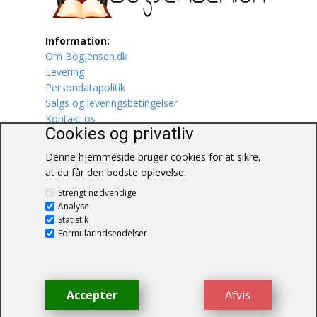
Lufttrafik / Fly
Information:
Om BogJensen.dk
Lystfiskeri
Levering
Persondatapolitik
Mad
Salgs og leveringsbetingelser
Kontakt os
Musik
Cookies og privatliv
Denne hjemmeside bruger cookies for at sikre,
Mytologi / Sagn / Sagaer
at du får den bedste oplevelse.
BogJensen.dk
Naturen
Strengt nødvendige
Blåkærvej 25
Analyse
6052 Viuf
Statistik
Oldtidskundskab
Tlf.:
60703190
Formularindsendelser
E-mail:
antikvar@bogjensen.dk
Ordbøger
CVR-nummer: 26306469
Øvrige
Accepter
Afvis
© BogJensen.dk – Alle rettigheder
forbeholdes.