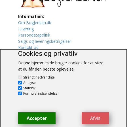
Lufttrafik / Fly
Information:
Om BogJensen.dk
Lystfiskeri
Levering
Persondatapolitik
Mad
Salgs og leveringsbetingelser
Kontakt os
Musik
Cookies og privatliv
Denne hjemmeside bruger cookies for at sikre,
Mytologi / Sagn / Sagaer
at du får den bedste oplevelse.
BogJensen.dk
Naturen
Strengt nødvendige
Blåkærvej 25
Analyse
6052 Viuf
Statistik
Oldtidskundskab
Tlf.:
60703190
Formularindsendelser
E-mail:
antikvar@bogjensen.dk
Ordbøger
CVR-nummer: 26306469
Øvrige
Accepter
Afvis
© BogJensen.dk – Alle rettigheder
forbeholdes.