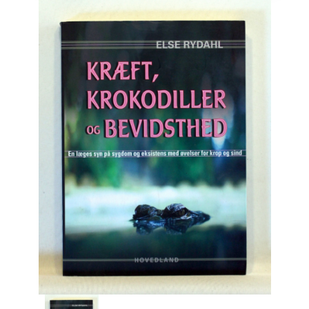
Engelsk
Erhverv
Europa
Fantasy / Sciencefiction
Filosofi
Håndarbejde
Håndværk
Historie
Hobby
Hus / Have