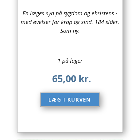
Arkitektur
En læges syn på sygdom og eksistens -
med øvelser for krop og sind. 184 sider.
Asien
Som ny.
Australien
Biografier / Erindringer
1 på lager
Børn / Unge
65,00
kr.
Børnebøger
Bryggerier
LÆG I KURVEN​
Computer / IT
Design
Drikkevare / Øl / Vin