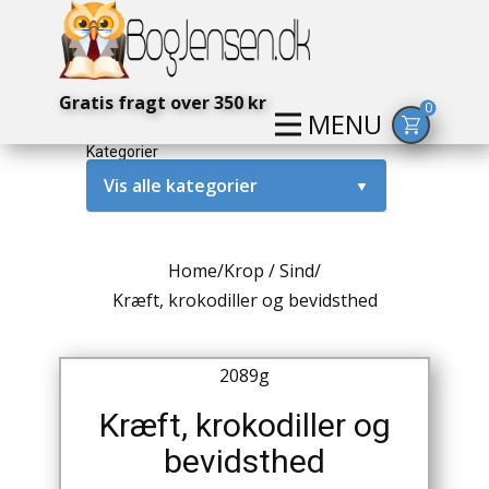
Gratis fragt over 350 kr
0
MENU
Kategorier
Vis alle kategorier
▼
Alternativ / Magi / Mystik
Home
/
Krop / Sind
/
Amerika / USA
Kræft, krokodiller og bevidsthed
Anden Verdenskrig
2089g
Antikke / Specielle Bøger
Kræft, krokodiller og
Antikviteter
bevidsthed
Arkæologi