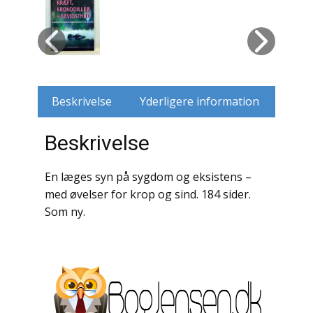
Husdyr
Jagt
Jernbaner
Beskrivelse
Yderligere information
Kirkehistorie / Religion
Beskrivelse
Krige / Slag
En læges syn på sygdom og eksistens –
Krop / Sind
med øvelser for krop og sind. 184 sider.
Som ny.
Kunst
Landbrug / Skovbrug
Litteraturhistorie
Lokalhistorie / Topografi