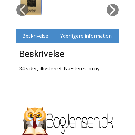
Husdyr
Jagt
Beskrivelse
Yderligere information
Jernbaner
Beskrivelse
Kirkehistorie / Religion
Krige / Slag
84 sider, illustreret. Næsten som ny.
Krop / Sind
Kunst
Landbrug / Skovbrug
Litteraturhistorie
Lokalhistorie / Topografi