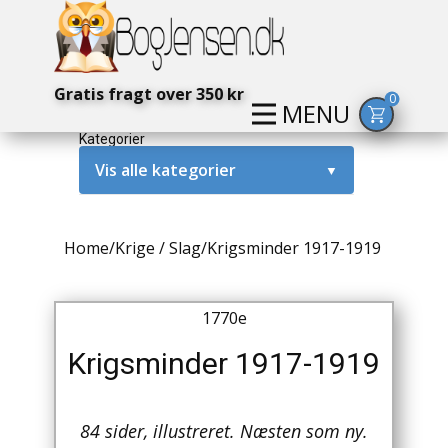
Gratis fragt over 350 kr
0
MENU
Kategorier
Vis alle kategorier
▼
Alternativ / Magi / Mystik
Home
/
Krige / Slag
/
Krigsminder 1917-1919
Amerika / USA
Anden Verdenskrig
1770e
Antikke / Specielle Bøger
Krigsminder 1917-1919
Antikviteter
84 sider, illustreret. Næsten som ny.
Arkæologi