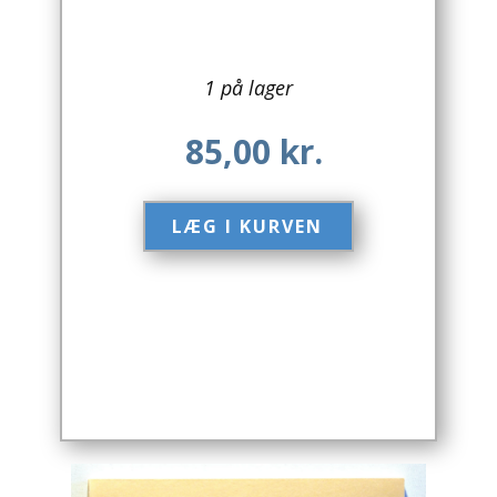
Arkitektur
1 på lager
Asien
85,00
kr.
Australien
Biografier / Erindringer
LÆG I KURVEN​
Børn / Unge
Børnebøger
Bryggerier
Computer / IT
Design
Drikkevare / Øl / Vin