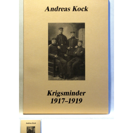
Engelsk
Erhverv
Europa
Fantasy / Sciencefiction
Filosofi
Håndarbejde
Håndværk
Historie
Hobby
Hus / Have