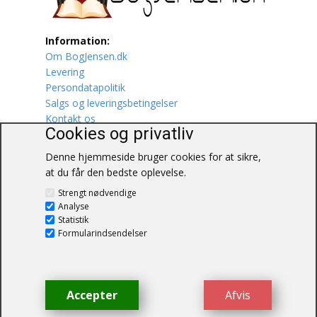
Lufttrafik / Fly
Information:
Om BogJensen.dk
Lystfiskeri
Levering
Persondatapolitik
Mad
Salgs og leveringsbetingelser
Kontakt os
Musik
Cookies og privatliv
Denne hjemmeside bruger cookies for at sikre,
Mytologi / Sagn / Sagaer
at du får den bedste oplevelse.
BogJensen.dk
Naturen
Strengt nødvendige
Blåkærvej 25
Analyse
6052 Viuf
Statistik
Oldtidskundskab
Tlf.:
60703190
Formularindsendelser
E-mail:
antikvar@bogjensen.dk
Ordbøger
CVR-nummer: 26306469
Øvrige
Accepter
Afvis
© BogJensen.dk – Alle rettigheder
forbeholdes.