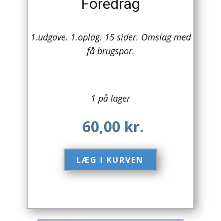
Foredrag
Arkitektur
1.udgave. 1.oplag. 15 sider. Omslag med
Asien
få brugspor.
Australien
Biografier / Erindringer
1 på lager
Børn / Unge
60,00
kr.
Børnebøger
Bryggerier
LÆG I KURVEN​
Computer / IT
Design
Drikkevare / Øl / Vin