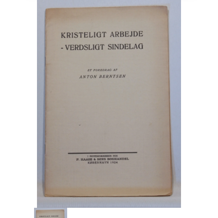
Engelsk
Erhverv
Europa
Fantasy / Sciencefiction
Filosofi
Håndarbejde
Håndværk
Historie
Hobby
Hus / Have