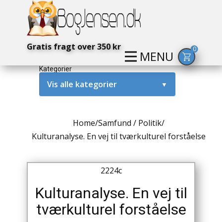
Gratis fragt over 350 kr
0
MENU
Kategorier
Vis alle kategorier
▼
Alternativ / Magi / Mystik
Home
/
Samfund / Politik
/
Amerika / USA
Kulturanalyse. En vej til tværkulturel forståelse
Anden Verdenskrig
2224c
Antikke / Specielle Bøger
Kulturanalyse. En vej til
Antikviteter
tværkulturel forståelse
Arkæologi