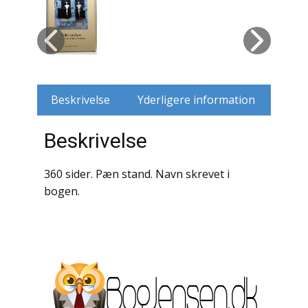
Husdyr
Jagt
Jernbaner
Beskrivelse
Yderligere information
Kirkehistorie / Religion
Beskrivelse
Krige / Slag
360 sider. Pæn stand. Navn skrevet i
Krop / Sind
bogen.
Kunst
Landbrug / Skovbrug
Litteraturhistorie
Lokalhistorie / Topografi