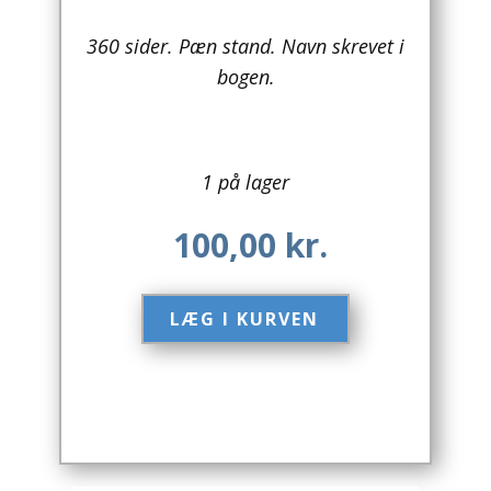
Arkitektur
360 sider. Pæn stand. Navn skrevet i
bogen.
Asien
Australien
1 på lager
Biografier / Erindringer
100,00
kr.
Børn / Unge
Børnebøger
LÆG I KURVEN​
Bryggerier
Computer / IT
Design
Drikkevare / Øl / Vin