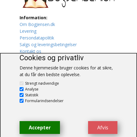
Lufttrafik / Fly
Information:
Om BogJensen.dk
Lystfiskeri
Levering
Persondatapolitik
Mad
Salgs og leveringsbetingelser
Kontakt os
Musik
Cookies og privatliv
Denne hjemmeside bruger cookies for at sikre,
Mytologi / Sagn / Sagaer
at du får den bedste oplevelse.
BogJensen.dk
Naturen
Strengt nødvendige
Blåkærvej 25
Analyse
6052 Viuf
Statistik
Oldtidskundskab
Tlf.:
60703190
Formularindsendelser
E-mail:
antikvar@bogjensen.dk
Ordbøger
CVR-nummer: 26306469
Øvrige
Accepter
Afvis
© BogJensen.dk – Alle rettigheder
forbeholdes.