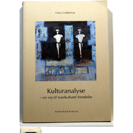
Engelsk
Erhverv
Europa
Fantasy / Sciencefiction
Filosofi
Håndarbejde
Håndværk
Historie
Hobby
Hus / Have