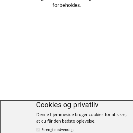
Polarlandene
forbeholdes.
Psykologi
Rejser / Geografi
Samfund / Politik
Sex / Samliv
Skønlitteratur
Slægtsforskning
Søfart / Navigation
Cookies og privatliv
Sport / Fritid
Denne hjemmeside bruger cookies for at sikre,
Sund / Sygdom
at du får den bedste oplevelse.
Strengt nødvendige