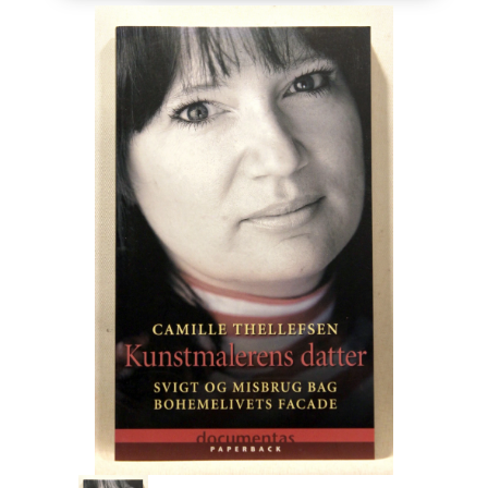
Engelsk
Erhverv
Europa
Fantasy / Sciencefiction
Filosofi
Håndarbejde
Håndværk
Historie
Hobby
Hus / Have