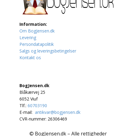
Lufttrafik / Fly
Information:
Lystfiskeri
Om BogJensen.dk
Levering
Mad
Persondatapolitik
Salgs og leveringsbetingelser
Musik
Kontakt os
Mytologi / Sagn / Sagaer
Naturen
BogJensen.dk
Blåkærvej 25
Oldtidskundskab
6052 Viuf
Tlf.:
60703190
Ordbøger
E-mail:
antikvar@bogjensen.dk
CVR-nummer: 26306469
Øvrige
© BogJensen.dk – Alle rettigheder