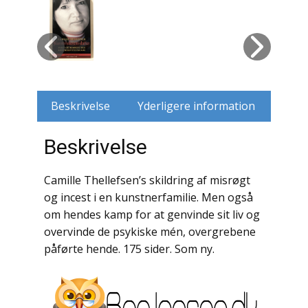
Husdyr
Jagt
Jernbaner
Beskrivelse
Yderligere information
Kirkehistorie / Religion
Beskrivelse
Krige / Slag
Camille Thellefsen’s skildring af misrøgt
Krop / Sind
og incest i en kunstnerfamilie. Men også
om hendes kamp for at genvinde sit liv og
Kunst
overvinde de psykiske mén, overgrebene
Landbrug / Skovbrug
påførte hende. 175 sider. Som ny.
Litteraturhistorie
Lokalhistorie / Topografi