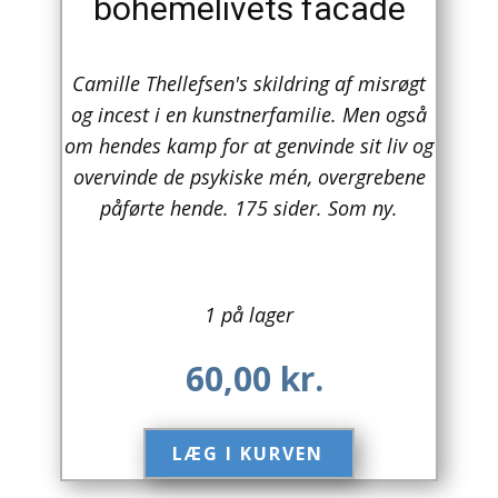
bohemelivets facade
Arkitektur
Camille Thellefsen's skildring af misrøgt
Asien
og incest i en kunstnerfamilie. Men også
Australien
om hendes kamp for at genvinde sit liv og
overvinde de psykiske mén, overgrebene
Biografier / Erindringer
påførte hende. 175 sider. Som ny.
Børn / Unge
Børnebøger
1 på lager
Bryggerier
60,00
kr.
Computer / IT
Design
LÆG I KURVEN​
Drikkevare / Øl / Vin