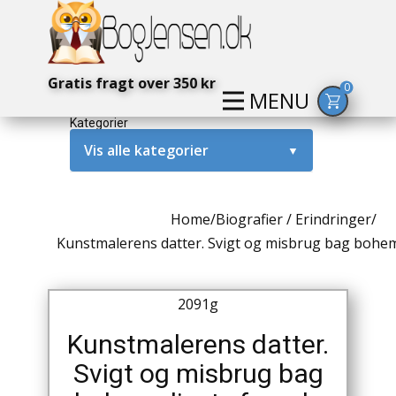
Gratis fragt over 350 kr
0
MENU
Kategorier
Vis alle kategorier
▼
Alternativ / Magi / Mystik
Home
/
Biografier / Erindringer
/
Amerika / USA
Kunstmalerens datter. Svigt og misbrug bag bohem
Anden Verdenskrig
2091g
Antikke / Specielle Bøger
Kunstmalerens datter.
Antikviteter
Svigt og misbrug bag
Arkæologi