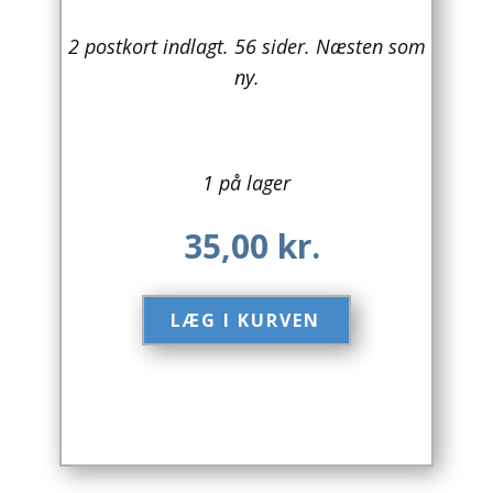
Arkitektur
2 postkort indlagt. 56 sider. Næsten som
ny.
Asien
Australien
1 på lager
Biografier / Erindringer
35,00
kr.
Børn / Unge
Børnebøger
LÆG I KURVEN​
Bryggerier
Computer / IT
Design
Drikkevare / Øl / Vin