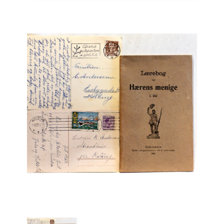
Engelsk
Erhverv
Europa
Fantasy / Sciencefiction
Filosofi
Håndarbejde
Håndværk
Historie
Hobby
Hus / Have