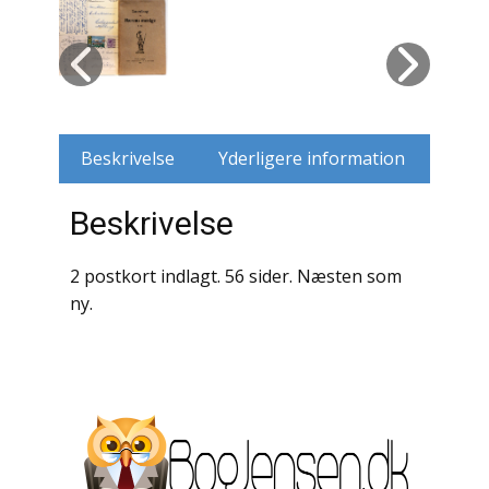
Husdyr
Jagt
Jernbaner
Beskrivelse
Yderligere information
Kirkehistorie / Religion
Beskrivelse
Krige / Slag
2 postkort indlagt. 56 sider. Næsten som
Krop / Sind
ny.
Kunst
Landbrug / Skovbrug
Litteraturhistorie
Lokalhistorie / Topografi