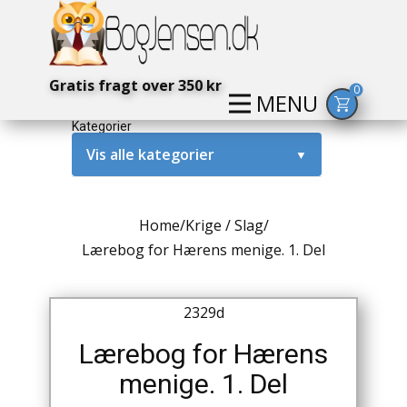
Gratis fragt over 350 kr
0
MENU
Kategorier
Vis alle kategorier
▼
Alternativ / Magi / Mystik
Home
/
Krige / Slag
/
Amerika / USA
Lærebog for Hærens menige. 1. Del
Anden Verdenskrig
2329d
Antikke / Specielle Bøger
Lærebog for Hærens
Antikviteter
menige. 1. Del
Arkæologi