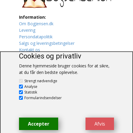
Lufttrafik / Fly
Information:
Om BogJensen.dk
Lystfiskeri
Levering
Persondatapolitik
Mad
Salgs og leveringsbetingelser
Kontakt os
Musik
Cookies og privatliv
Denne hjemmeside bruger cookies for at sikre,
Mytologi / Sagn / Sagaer
at du får den bedste oplevelse.
BogJensen.dk
Naturen
Strengt nødvendige
Blåkærvej 25
Analyse
6052 Viuf
Statistik
Oldtidskundskab
Tlf.:
60703190
Formularindsendelser
E-mail:
antikvar@bogjensen.dk
Ordbøger
CVR-nummer: 26306469
Øvrige
Accepter
Afvis
© BogJensen.dk – Alle rettigheder
forbeholdes.