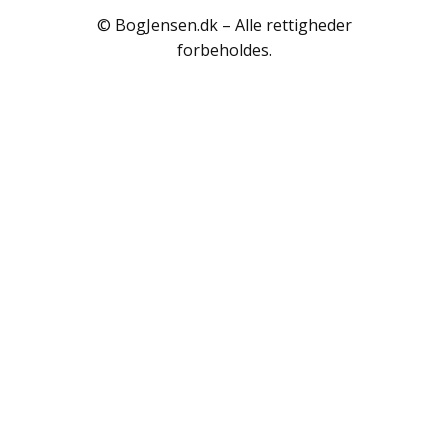
Polarlandene
© BogJensen.dk – Alle rettigheder
Psykologi
forbeholdes.
Rejser / Geografi
Samfund / Politik
Sex / Samliv
Skønlitteratur
Slægtsforskning
Søfart / Navigation
Sport / Fritid
Sund / Sygdom