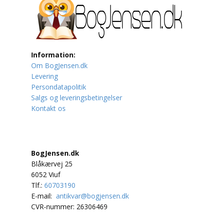
Lufttrafik / Fly
Lystfiskeri
Information:
Mad
Om BogJensen.dk
Levering
Musik
Persondatapolitik
Salgs og leveringsbetingelser
Kontakt os
Mytologi / Sagn / Sagaer
Naturen
Oldtidskundskab
BogJensen.dk
Blåkærvej 25
Ordbøger
6052 Viuf
Tlf.:
60703190
E-mail:
antikvar@bogjensen.dk
Øvrige
CVR-nummer: 26306469