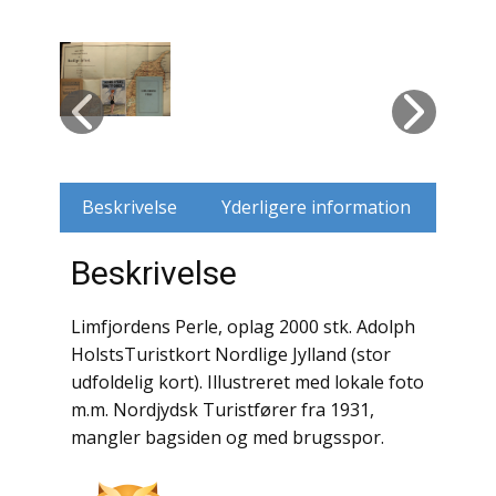
Husdyr
Jagt
Jernbaner
Kirkehistorie / Religion
Beskrivelse
Yderligere information
Krige / Slag
Beskrivelse
Krop / Sind
Limfjordens Perle, oplag 2000 stk. Adolph
Kunst
HolstsTuristkort Nordlige Jylland (stor
udfoldelig kort). Illustreret med lokale foto
Landbrug / Skovbrug
m.m. Nordjydsk Turistfører fra 1931,
mangler bagsiden og med brugsspor.
Litteraturhistorie
Lokalhistorie / Topografi