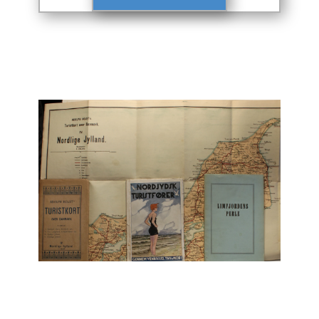
Engelsk
Erhverv
Europa
Fantasy / Sciencefiction
Filosofi
Håndarbejde
Håndværk
Historie
Hobby
Hus / Have