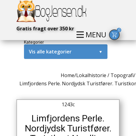
Gratis fragt over 350 kr
0
MENU
Kategorier
Vis alle kategorier
▼
Alternativ / Magi / Mystik
Home
/
Lokalhistorie / Topografi
/
Amerika / USA
Limfjordens Perle. Nordjydsk Turistfører. Turistkor
Anden Verdenskrig
1243c
Antikke / Specielle Bøger
Limfjordens Perle.
Antikviteter
Nordjydsk Turistfører.
Arkæologi