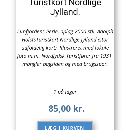
Turistkort Nordlige
Jylland.
Arkitektur
Asien
Limfjordens Perle, oplag 2000 stk. Adolph
Australien
HolstsTuristkort Nordlige Jylland (stor
udfoldelig kort). Illustreret med lokale
Biografier / Erindringer
foto m.m. Nordjydsk Turistfører fra 1931,
Børn / Unge
mangler bagsiden og med brugsspor.
Børnebøger
Bryggerier
1 på lager
Computer / IT
85,00
kr.
Design
LÆG I KURVEN​
Drikkevare / Øl / Vin