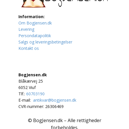
Lufttrafik / Fly
Information:
Om BogJensen.dk
Lystfiskeri
Levering
Persondatapolitik
Mad
Salgs og leveringsbetingelser
Kontakt os
Musik
Mytologi / Sagn / Sagaer
BogJensen.dk
Naturen
Blåkærvej 25
6052 Viuf
Oldtidskundskab
Tlf.:
60703190
E-mail:
antikvar@bogjensen.dk
Ordbøger
CVR-nummer: 26306469
Øvrige
© BogJensen.dk – Alle rettigheder
forbeholdes.