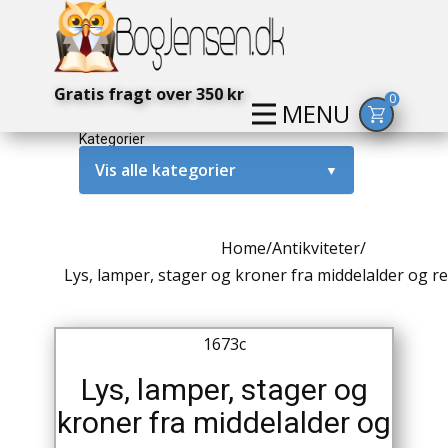
Gratis fragt over 350 kr
0
MENU
Kategorier
Vis alle kategorier
▼
Alternativ / Magi / Mystik
Home
/
Antikviteter
/
Amerika / USA
Lys, lamper, stager og kroner fra middelalder og 
Anden Verdenskrig
1673c
Antikke / Specielle Bøger
Lys, lamper, stager og
Antikviteter
kroner fra middelalder og
Arkæologi