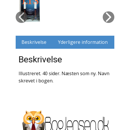
Husdyr
Jagt
Jernbaner
Beskrivelse
Yderligere information
Kirkehistorie / Religion
Beskrivelse
Krige / Slag
Illustreret. 40 sider. Næsten som ny. Navn
Krop / Sind
skrevet i bogen.
Kunst
Landbrug / Skovbrug
Litteraturhistorie
Lokalhistorie / Topografi