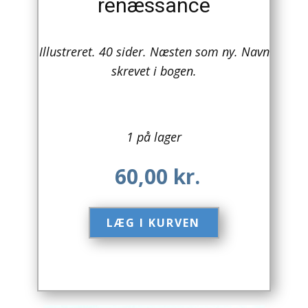
renæssance
Arkitektur
Illustreret. 40 sider. Næsten som ny. Navn
Asien
skrevet i bogen.
Australien
Biografier / Erindringer
1 på lager
Børn / Unge
60,00
kr.
Børnebøger
Bryggerier
LÆG I KURVEN​
Computer / IT
Design
Drikkevare / Øl / Vin