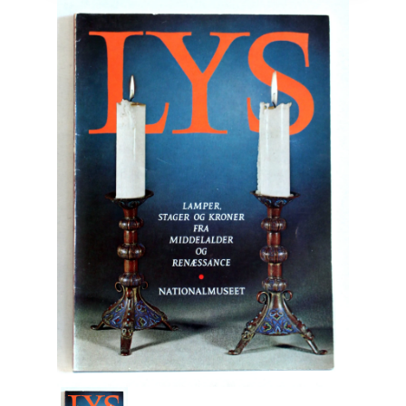
Engelsk
Erhverv
Europa
Fantasy / Sciencefiction
Filosofi
Håndarbejde
Håndværk
Historie
Hobby
Hus / Have