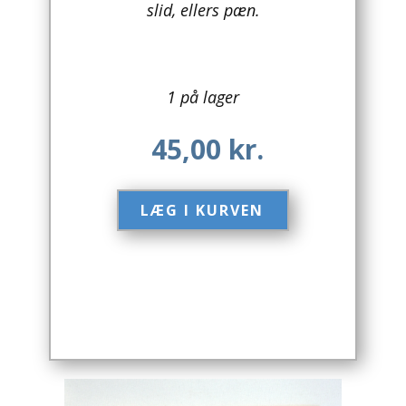
slid, ellers pæn.
Arkitektur
Asien
1 på lager
Australien
45,00
kr.
Biografier / Erindringer
Børn / Unge
LÆG I KURVEN​
Børnebøger
Bryggerier
Computer / IT
Design
Drikkevare / Øl / Vin