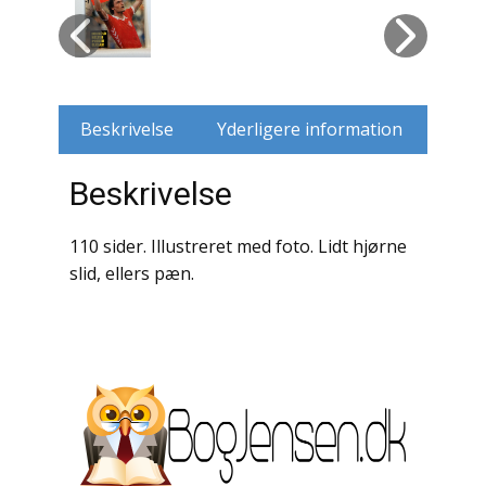
Husdyr
Jagt
Beskrivelse
Yderligere information
Jernbaner
Beskrivelse
Kirkehistorie / Religion
Krige / Slag
110 sider. Illustreret med foto. Lidt hjørne
slid, ellers pæn.
Krop / Sind
Kunst
Landbrug / Skovbrug
Litteraturhistorie
Lokalhistorie / Topografi