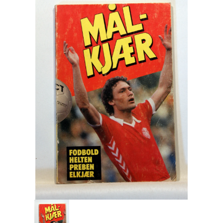
Engelsk
Erhverv
Europa
Fantasy / Sciencefiction
Filosofi
Håndarbejde
Håndværk
Historie
Hobby
Hus / Have