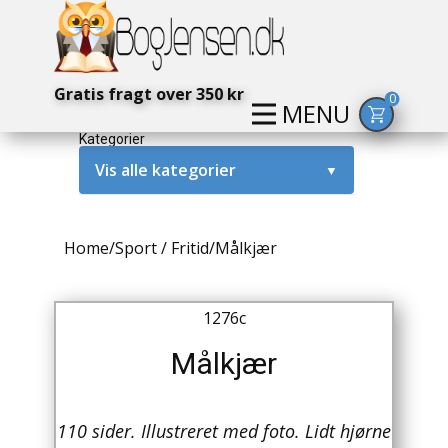
Gratis fragt over 350 kr
0
MENU
Kategorier
Vis alle kategorier
▼
Alternativ / Magi / Mystik
Home
/
Sport / Fritid
/
Målkjær
Amerika / USA
Anden Verdenskrig
1276c
Antikke / Specielle Bøger
Målkjær
Antikviteter
110 sider. Illustreret med foto. Lidt hjørne
Arkæologi