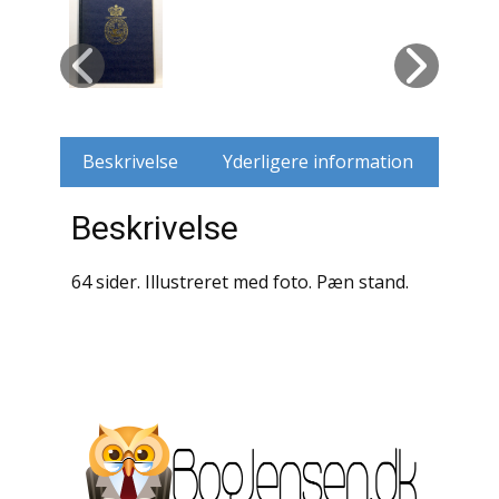
Husdyr
Jagt
Jernbaner
Beskrivelse
Yderligere information
Kirkehistorie / Religion
Beskrivelse
Krige / Slag
64 sider. Illustreret med foto. Pæn stand.
Krop / Sind
Kunst
Landbrug / Skovbrug
Litteraturhistorie
Lokalhistorie / Topografi