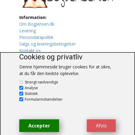
Lufttrafik / Fly
Information:
Om BogJensen.dk
Lystfiskeri
Levering
Persondatapolitik
Mad
Salgs og leveringsbetingelser
Kontakt os
Musik
Cookies og privatliv
Denne hjemmeside bruger cookies for at sikre,
Mytologi / Sagn / Sagaer
at du får den bedste oplevelse.
BogJensen.dk
Naturen
Strengt nødvendige
Blåkærvej 25
Analyse
6052 Viuf
Statistik
Oldtidskundskab
Tlf.:
60703190
Formularindsendelser
E-mail:
antikvar@bogjensen.dk
Ordbøger
CVR-nummer: 26306469
Øvrige
Accepter
Afvis
© BogJensen.dk – Alle rettigheder
forbeholdes.