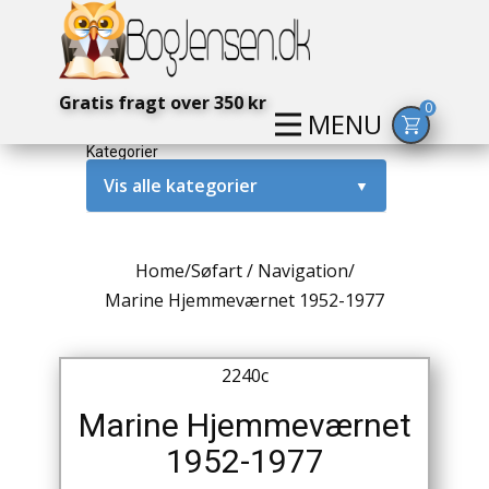
Gratis fragt over 350 kr
0
MENU
Kategorier
Vis alle kategorier
▼
Alternativ / Magi / Mystik
Home
/
Søfart / Navigation
/
Amerika / USA
Marine Hjemmeværnet 1952-1977
Anden Verdenskrig
2240c
Antikke / Specielle Bøger
Marine Hjemmeværnet
Antikviteter
1952-1977
Arkæologi