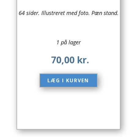
Arkitektur
64 sider. Illustreret med foto. Pæn stand.
Asien
Australien
1 på lager
Biografier / Erindringer
70,00
kr.
Børn / Unge
LÆG I KURVEN​
Børnebøger
Bryggerier
Computer / IT
Design
Drikkevare / Øl / Vin