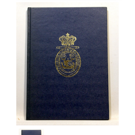
Engelsk
Erhverv
Europa
Fantasy / Sciencefiction
Filosofi
Håndarbejde
Håndværk
Historie
Hobby
Hus / Have