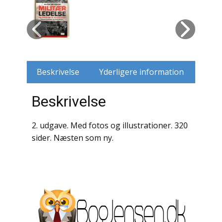
Husdyr
Jagt
Jernbaner
Beskrivelse
Yderligere information
Kirkehistorie / Religion
Beskrivelse
Krige / Slag
2. udgave. Med fotos og illustrationer. 320
Krop / Sind
sider. Næsten som ny.
Kunst
Landbrug / Skovbrug
Litteraturhistorie
Lokalhistorie / Topografi