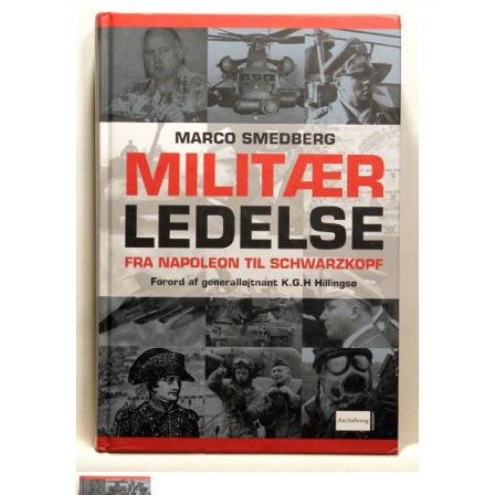
Engelsk
Erhverv
Europa
Fantasy / Sciencefiction
Filosofi
Håndarbejde
Håndværk
Historie
Hobby
Hus / Have