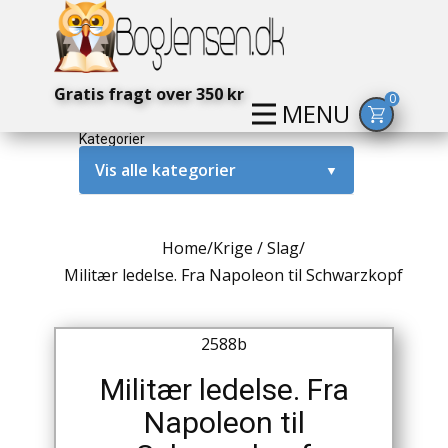
Gratis fragt over 350 kr
0
MENU
Kategorier
Vis alle kategorier
▼
Alternativ / Magi / Mystik
Home
/
Krige / Slag
/
Amerika / USA
Militær ledelse. Fra Napoleon til Schwarzkopf
Anden Verdenskrig
2588b
Antikke / Specielle Bøger
Militær ledelse. Fra
Antikviteter
Napoleon til
Arkæologi