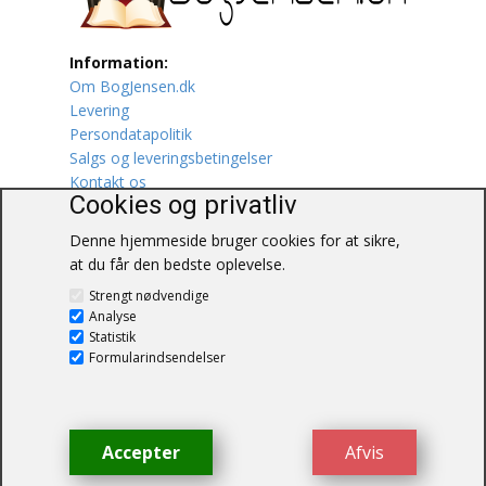
Lufttrafik / Fly
Information:
Om BogJensen.dk
Lystfiskeri
Levering
Persondatapolitik
Mad
Salgs og leveringsbetingelser
Kontakt os
Musik
Cookies og privatliv
Denne hjemmeside bruger cookies for at sikre,
Mytologi / Sagn / Sagaer
at du får den bedste oplevelse.
BogJensen.dk
Naturen
Strengt nødvendige
Blåkærvej 25
Analyse
6052 Viuf
Statistik
Oldtidskundskab
Tlf.:
60703190
Formularindsendelser
E-mail:
antikvar@bogjensen.dk
Ordbøger
CVR-nummer: 26306469
Øvrige
Accepter
Afvis
© BogJensen.dk – Alle rettigheder
forbeholdes.