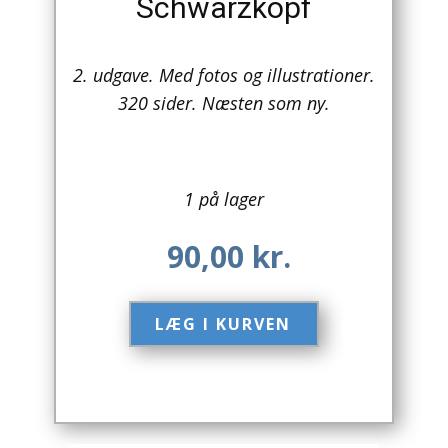
Schwarzkopf
Arkitektur
2. udgave. Med fotos og illustrationer.
Asien
320 sider. Næsten som ny.
Australien
Biografier / Erindringer
1 på lager
Børn / Unge
90,00
kr.
Børnebøger
Bryggerier
LÆG I KURVEN​
Computer / IT
Design
Drikkevare / Øl / Vin