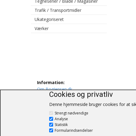
Tegneserier / Blade / Magasiner
Trafik / Transportmidler
Ukategoriseret
Værker
Information:
Om BogJensen.dk
Cookies og privatliv
Levering
Persondatapolitik
Denne hjemmeside bruger cookies for at sikr
Salgs og leveringsbetingelser
Strengt nødvendige
Kontakt os
Analyse
Statistik
Formularindsendelser