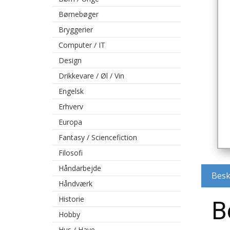
Børnebøger
Bryggerier
Computer / IT
Design
Drikkevare / Øl / Vin
Engelsk
Erhverv
Europa
Fantasy / Sciencefiction
Filosofi
Håndarbejde
Besk
Håndværk
Historie
B
Hobby
Hus / Have