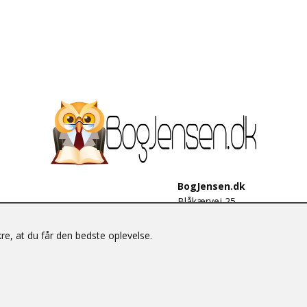
BogJensen.dk
Blåkærvej 25
6052 Viuf
Tlf.:
60703190
e, at du får den bedste oplevelse.
E-mail:
antikvar@bogjensen.
CVR-nummer: 26306469
© BogJensen.dk – Alle rettigheder forbeholdes.