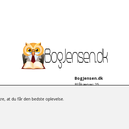
BogJensen.dk
Blåkærvej 25
6052 Viuf
Tlf.:
60703190
e, at du får den bedste oplevelse.
E-mail:
antikvar@bogjensen.
CVR-nummer: 26306469
© BogJensen.dk – Alle rettigheder forbeholdes.