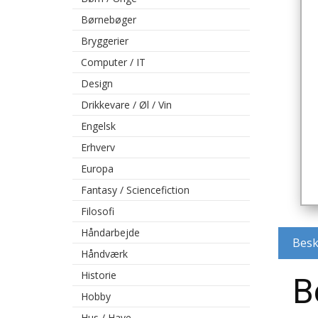
Børnebøger
Bryggerier
Computer / IT
Design
Drikkevare / Øl / Vin
Engelsk
Erhverv
Europa
Fantasy / Sciencefiction
Filosofi
Håndarbejde
Besk
Håndværk
Historie
B
Hobby
Hus / Have