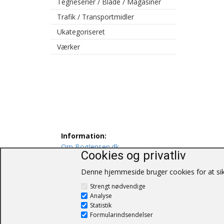
Tegneserier / Blade / Magasiner
Trafik / Transportmidler
Ukategoriseret
Værker
Information:
Om BogJensen.dk
Cookies og privatliv
Levering
Persondatapolitik
Denne hjemmeside bruger cookies for at sikr
Salgs og leveringsbetingelser
Strengt nødvendige
Kontakt os
Analyse
Statistik
Formularindsendelser