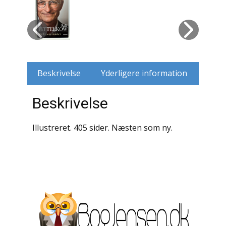
Husdyr
Jagt
Jernbaner
Beskrivelse
Yderligere information
Kirkehistorie / Religion
Beskrivelse
Krige / Slag
Illustreret. 405 sider. Næsten som ny.
Krop / Sind
Kunst
Landbrug / Skovbrug
Litteraturhistorie
Lokalhistorie / Topografi