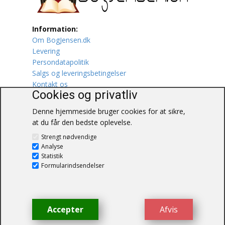
Lufttrafik / Fly
Information:
Om BogJensen.dk
Lystfiskeri
Levering
Persondatapolitik
Mad
Salgs og leveringsbetingelser
Kontakt os
Musik
Cookies og privatliv
Denne hjemmeside bruger cookies for at sikre,
Mytologi / Sagn / Sagaer
at du får den bedste oplevelse.
BogJensen.dk
Naturen
Strengt nødvendige
Blåkærvej 25
Analyse
6052 Viuf
Statistik
Oldtidskundskab
Tlf.:
60703190
Formularindsendelser
E-mail:
antikvar@bogjensen.dk
Ordbøger
CVR-nummer: 26306469
Øvrige
Accepter
Afvis
© BogJensen.dk – Alle rettigheder
forbeholdes.