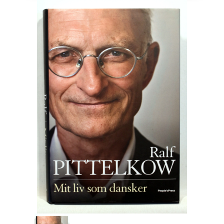
Engelsk
Erhverv
Europa
Fantasy / Sciencefiction
Filosofi
Håndarbejde
Håndværk
Historie
Hobby
Hus / Have