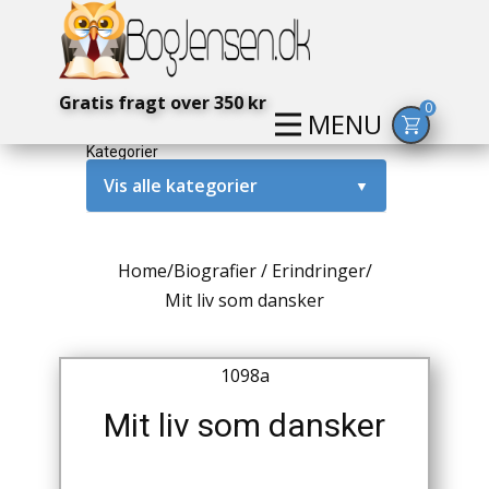
Gratis fragt over 350 kr
0
MENU
Kategorier
Vis alle kategorier
▼
Alternativ / Magi / Mystik
Home
/
Biografier / Erindringer
/
Amerika / USA
Mit liv som dansker
Anden Verdenskrig
1098a
Antikke / Specielle Bøger
Mit liv som dansker
Antikviteter
Arkæologi