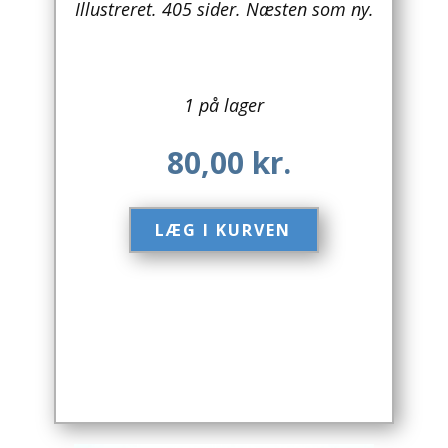
Illustreret. 405 sider. Næsten som ny.
Arkitektur
Asien
1 på lager
Australien
80,00
kr.
Biografier / Erindringer
Børn / Unge
LÆG I KURVEN​
Børnebøger
Bryggerier
Computer / IT
Design
Drikkevare / Øl / Vin