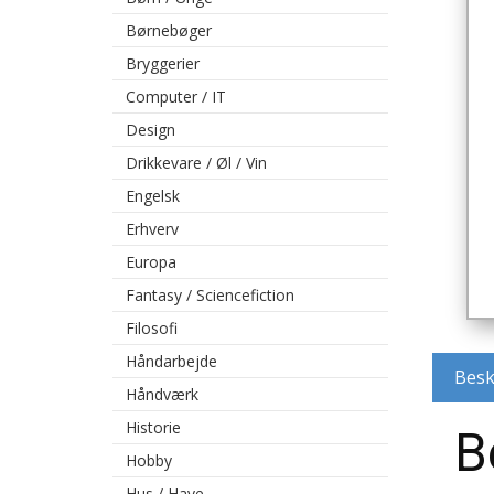
Børnebøger
Bryggerier
Computer / IT
Design
Drikkevare / Øl / Vin
Engelsk
Erhverv
Europa
Fantasy / Sciencefiction
Filosofi
Håndarbejde
Besk
Håndværk
Historie
B
Hobby
Hus / Have