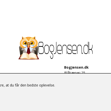
BogJensen.dk
Blåkærvej 25
6052 Viuf
Tlf.:
60703190
e, at du får den bedste oplevelse.
E-mail:
antikvar@bogjensen.
CVR-nummer: 26306469
© BogJensen.dk – Alle rettigheder forbeholdes.