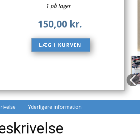
1 på lager
150,00
kr.
LÆG I KURVEN​
rivelse
Yderligere information
eskrivelse