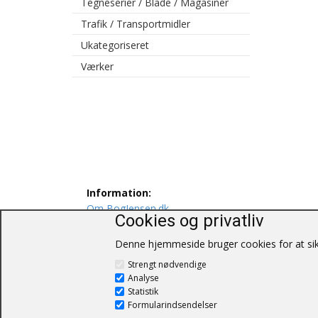
Tegneserier / Blade / Magasiner
Trafik / Transportmidler
Ukategoriseret
Værker
Information:
Om BogJensen.dk
Cookies og privatliv
Levering
Persondatapolitik
Denne hjemmeside bruger cookies for at sikr
Salgs og leveringsbetingelser
Strengt nødvendige
Kontakt os
Analyse
Statistik
Formularindsendelser