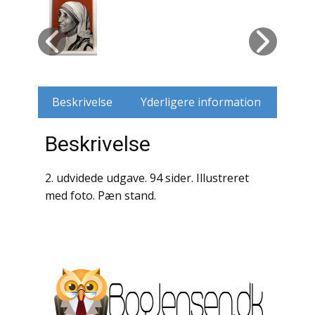
Husdyr
Jagt
Jernbaner
Beskrivelse
Yderligere information
Kirkehistorie / Religion
Beskrivelse
Krige / Slag
2. udvidede udgave. 94 sider. Illustreret
Krop / Sind
med foto. Pæn stand.
Kunst
Landbrug / Skovbrug
Litteraturhistorie
Lokalhistorie / Topografi