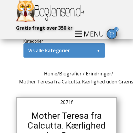
Gratis fragt over 350 kr
0
MENU
Kategorier
Vis alle kategorier
▼
Alternativ / Magi / Mystik
Home
/
Biografier / Erindringer
/
Amerika / USA
Mother Teresa fra Calcutta. Kærlighed uden Græn
Anden Verdenskrig
2071f
Antikke / Specielle Bøger
Mother Teresa fra
Antikviteter
Calcutta. Kærlighed
Arkæologi