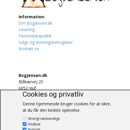
Lufttrafik / Fly
Information:
Om BogJensen.dk
Lystfiskeri
Levering
Persondatapolitik
Mad
Salgs og leveringsbetingelser
Kontakt os
Musik
Mytologi / Sagn / Sagaer
BogJensen.dk
Naturen
Blåkærvej 25
6052 Viuf
Oldtidskundskab
Cookies og privatliv
Tlf.:
60703190
E-mail:
antikvar@bogjensen.dk
Denne hjemmeside bruger cookies for at sikre,
Ordbøger
CVR-nummer: 26306469
at du får den bedste oplevelse.
Øvrige
Strengt nødvendige
© BogJensen.dk – Alle rettigheder
Analyse
forbeholdes.
Statistik