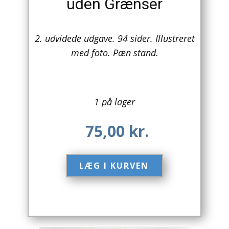
uden Grænser
Arkitektur
2. udvidede udgave. 94 sider. Illustreret
Asien
med foto. Pæn stand.
Australien
Biografier / Erindringer
1 på lager
Børn / Unge
75,00
kr.
Børnebøger
Bryggerier
LÆG I KURVEN​
Computer / IT
Design
Drikkevare / Øl / Vin