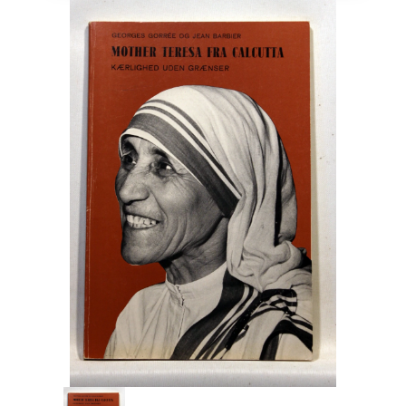
Engelsk
Erhverv
Europa
Fantasy / Sciencefiction
Filosofi
Håndarbejde
Håndværk
Historie
Hobby
Hus / Have