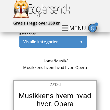
Gratis fragt over 350 kr
0
MENU
Kategorier
Vis alle kategorier
▼
Alternativ / Magi / Mystik
Home
/
Musik
/
Amerika / USA
Musikkens hvem hvad hvor. Opera
Anden Verdenskrig
2712d
Antikke / Specielle Bøger
Musikkens hvem hvad
Antikviteter
hvor. Opera
Arkæologi