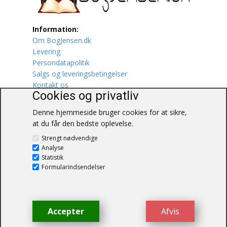
Lufttrafik / Fly
Information:
Om BogJensen.dk
Lystfiskeri
Levering
Persondatapolitik
Mad
Salgs og leveringsbetingelser
Kontakt os
Musik
Cookies og privatliv
Denne hjemmeside bruger cookies for at sikre,
Mytologi / Sagn / Sagaer
at du får den bedste oplevelse.
BogJensen.dk
Naturen
Strengt nødvendige
Blåkærvej 25
Analyse
6052 Viuf
Statistik
Oldtidskundskab
Tlf.:
60703190
Formularindsendelser
E-mail:
antikvar@bogjensen.dk
Ordbøger
CVR-nummer: 26306469
Øvrige
Accepter
Afvis
© BogJensen.dk – Alle rettigheder
forbeholdes.