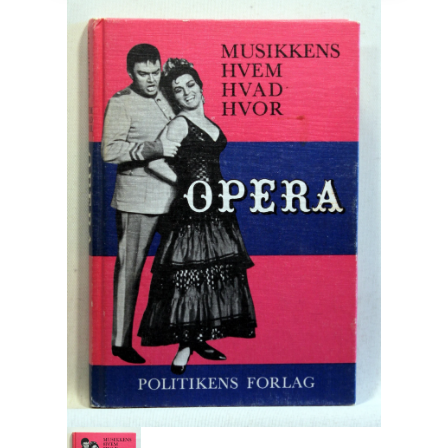
Engelsk
Erhverv
Europa
Fantasy / Sciencefiction
Filosofi
Håndarbejde
Håndværk
Historie
Hobby
Hus / Have