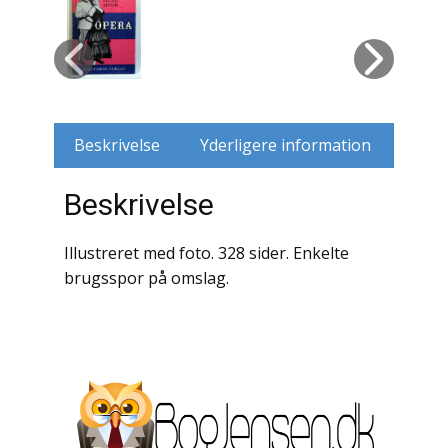
Husdyr
Jagt
Jernbaner
Beskrivelse
Yderligere information
Kirkehistorie / Religion
Beskrivelse
Krige / Slag
Illustreret med foto. 328 sider. Enkelte
Krop / Sind
brugsspor på omslag.
Kunst
Landbrug / Skovbrug
Litteraturhistorie
Lokalhistorie / Topografi