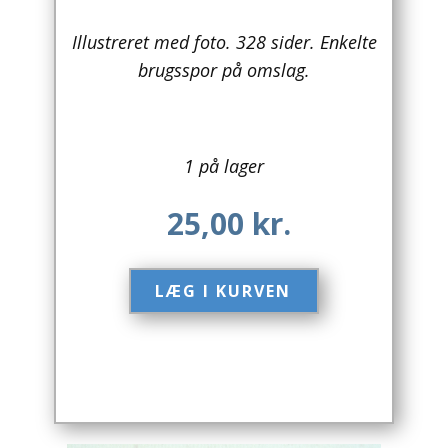
Arkitektur
Illustreret med foto. 328 sider. Enkelte
brugsspor på omslag.
Asien
Australien
1 på lager
Biografier / Erindringer
25,00
kr.
Børn / Unge
Børnebøger
LÆG I KURVEN​
Bryggerier
Computer / IT
Design
Drikkevare / Øl / Vin