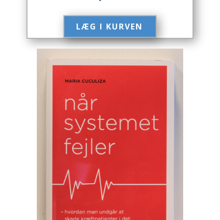
Engelsk
LÆG I KURVEN​
Erhverv
Europa
Fantasy / Sciencefiction
Filosofi
Håndarbejde
Håndværk
Historie
Hobby
Hus / Have