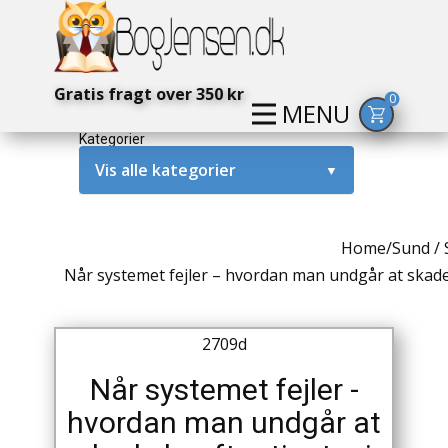
Gratis fragt over 350 kr
0
MENU
Kategorier
Vis alle kategorier
▼
Alternativ / Magi / Mystik
Home
/
Sund /
Amerika / USA
Når systemet fejler – hvordan man undgår at skad
Anden Verdenskrig
2709d
Antikke / Specielle Bøger
Når systemet fejler -
Antikviteter
hvordan man undgår at
Arkæologi