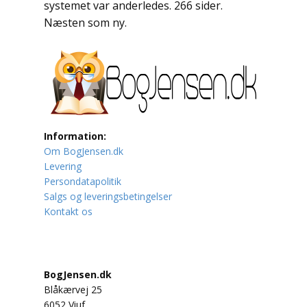
systemet var anderledes. 266 sider.
Næsten som ny.
Lufttrafik / Fly
Lystfiskeri
Mad
Musik
Information:
Om BogJensen.dk
Mytologi / Sagn / Sagaer
Levering
Persondatapolitik
Naturen
Salgs og leveringsbetingelser
Kontakt os
Oldtidskundskab
Ordbøger
BogJensen.dk
Øvrige
Blåkærvej 25
6052 Viuf