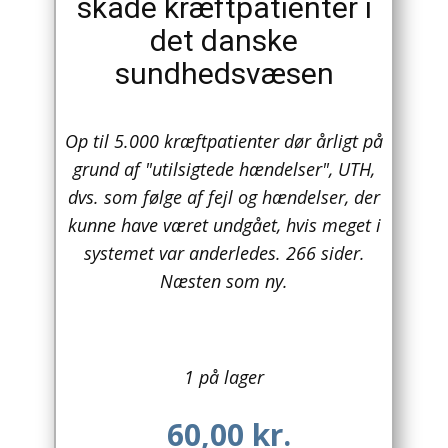
skade kræftpatienter i
det danske
Arkitektur
sundhedsvæsen
Asien
Australien
Op til 5.000 kræftpatienter dør årligt på
grund af "utilsigtede hændelser", UTH,
Biografier / Erindringer
dvs. som følge af fejl og hændelser, der
Børn / Unge
kunne have været undgået, hvis meget i
systemet var anderledes. 266 sider.
Børnebøger
Næsten som ny.
Bryggerier
Computer / IT
1 på lager
Design
60,00
kr.
Drikkevare / Øl / Vin