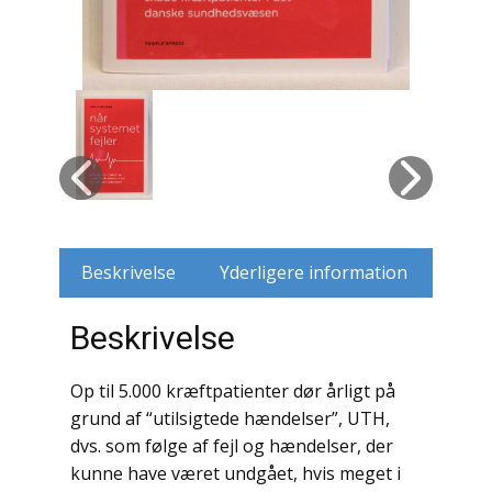
Husdyr
Jagt
Jernbaner
Kirkehistorie / Religion
Krige / Slag
Beskrivelse
Yderligere information
Krop / Sind
Beskrivelse
Kunst
Op til 5.000 kræftpatienter dør årligt på
Landbrug / Skovbrug
grund af “utilsigtede hændelser”, UTH,
Litteraturhistorie
dvs. som følge af fejl og hændelser, der
kunne have været undgået, hvis meget i
Lokalhistorie / Topografi