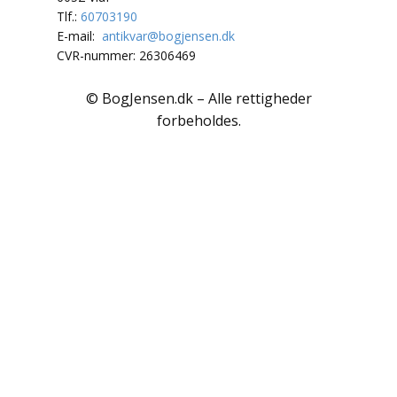
Polarlandene
Tlf.:
60703190
E-mail:
antikvar@bogjensen.dk
Psykologi
CVR-nummer: 26306469
Rejser / Geografi
© BogJensen.dk – Alle rettigheder
forbeholdes.
Samfund / Politik
Sex / Samliv
Skønlitteratur
Slægtsforskning
Søfart / Navigation
Sport / Fritid
Sund / Sygdom