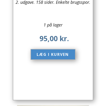
2. udgave. 158 sider. Enkelte brugsspor.
Arkitektur
Asien
1 på lager
Australien
95,00
kr.
Biografier / Erindringer
Børn / Unge
LÆG I KURVEN​
Børnebøger
Bryggerier
Computer / IT
Design
Drikkevare / Øl / Vin