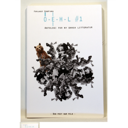
Engelsk
Erhverv
Europa
Fantasy / Sciencefiction
Filosofi
Håndarbejde
Håndværk
Historie
Hobby
Hus / Have