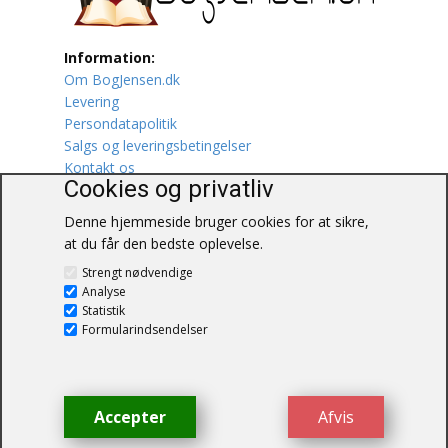
Lufttrafik / Fly
Information:
Om BogJensen.dk
Lystfiskeri
Levering
Persondatapolitik
Mad
Salgs og leveringsbetingelser
Kontakt os
Musik
Cookies og privatliv
Denne hjemmeside bruger cookies for at sikre,
Mytologi / Sagn / Sagaer
at du får den bedste oplevelse.
BogJensen.dk
Naturen
Strengt nødvendige
Blåkærvej 25
Analyse
6052 Viuf
Statistik
Oldtidskundskab
Tlf.:
60703190
Formularindsendelser
E-mail:
antikvar@bogjensen.dk
Ordbøger
CVR-nummer: 26306469
Øvrige
Accepter
Afvis
© BogJensen.dk – Alle rettigheder
forbeholdes.