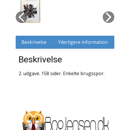
Husdyr
Jagt
Jernbaner
Beskrivelse
Yderligere information
Kirkehistorie / Religion
Beskrivelse
Krige / Slag
2. udgave. 158 sider. Enkelte brugsspor.
Krop / Sind
Kunst
Landbrug / Skovbrug
Litteraturhistorie
Lokalhistorie / Topografi