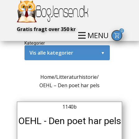
Gratis fragt over 350 kr
0
MENU
Kategorier
Vis alle kategorier
▼
Alternativ / Magi / Mystik
Home
/
Litteraturhistorie
/
Amerika / USA
OEHL – Den poet har pels
Anden Verdenskrig
1140b
Antikke / Specielle Bøger
OEHL - Den poet har pels
Antikviteter
Arkæologi