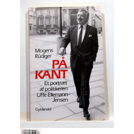
Engelsk
Erhverv
Europa
Fantasy / Sciencefiction
Filosofi
Håndarbejde
Håndværk
Historie
Hobby
Hus / Have