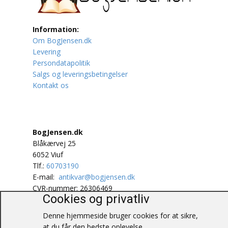
Lufttrafik / Fly
Information:
Om BogJensen.dk
Lystfiskeri
Levering
Persondatapolitik
Mad
Salgs og leveringsbetingelser
Kontakt os
Musik
Mytologi / Sagn / Sagaer
BogJensen.dk
Naturen
Blåkærvej 25
6052 Viuf
Oldtidskundskab
Tlf.:
60703190
E-mail:
antikvar@bogjensen.dk
Ordbøger
CVR-nummer: 26306469
Cookies og privatliv
Øvrige
© BogJensen.dk – Alle rettigheder
Denne hjemmeside bruger cookies for at sikre,
forbeholdes.
at du får den bedste oplevelse.