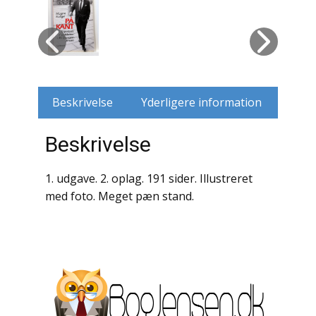
Husdyr
Jagt
Jernbaner
Beskrivelse
Yderligere information
Kirkehistorie / Religion
Beskrivelse
Krige / Slag
1. udgave. 2. oplag. 191 sider. Illustreret
Krop / Sind
med foto. Meget pæn stand.
Kunst
Landbrug / Skovbrug
Litteraturhistorie
Lokalhistorie / Topografi