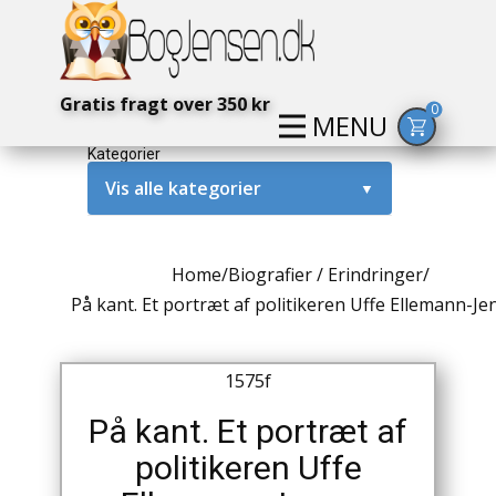
Gratis fragt over 350 kr
0
MENU
Kategorier
Vis alle kategorier
▼
Alternativ / Magi / Mystik
Home
/
Biografier / Erindringer
/
Amerika / USA
På kant. Et portræt af politikeren Uffe Ellemann-Je
Anden Verdenskrig
1575f
Antikke / Specielle Bøger
På kant. Et portræt af
Antikviteter
politikeren Uffe
Arkæologi