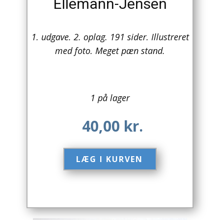
Ellemann-Jensen
Arkitektur
1. udgave. 2. oplag. 191 sider. Illustreret
Asien
med foto. Meget pæn stand.
Australien
Biografier / Erindringer
1 på lager
Børn / Unge
40,00
kr.
Børnebøger
Bryggerier
LÆG I KURVEN​
Computer / IT
Design
Drikkevare / Øl / Vin