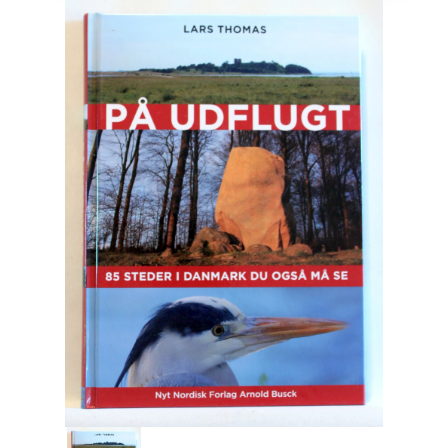
Engelsk
Erhverv
Europa
Fantasy / Sciencefiction
Filosofi
Håndarbejde
Håndværk
Historie
Hobby
Hus / Have