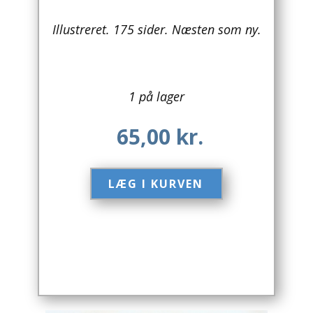
Arkitektur
Illustreret. 175 sider. Næsten som ny.
Asien
Australien
1 på lager
Biografier / Erindringer
65,00
kr.
Børn / Unge
LÆG I KURVEN​
Børnebøger
Bryggerier
Computer / IT
Design
Drikkevare / Øl / Vin