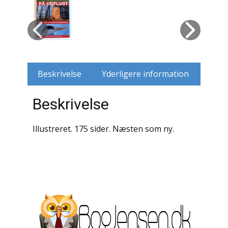
Husdyr
Jagt
Jernbaner
Beskrivelse
Yderligere information
Kirkehistorie / Religion
Beskrivelse
Krige / Slag
Illustreret. 175 sider. Næsten som ny.
Krop / Sind
Kunst
Landbrug / Skovbrug
Litteraturhistorie
Lokalhistorie / Topografi