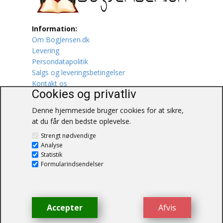
Lufttrafik / Fly
Information:
Om BogJensen.dk
Lystfiskeri
Levering
Persondatapolitik
Mad
Salgs og leveringsbetingelser
Kontakt os
Musik
Cookies og privatliv
Denne hjemmeside bruger cookies for at sikre,
Mytologi / Sagn / Sagaer
at du får den bedste oplevelse.
BogJensen.dk
Naturen
Strengt nødvendige
Blåkærvej 25
Analyse
6052 Viuf
Statistik
Oldtidskundskab
Tlf.:
60703190
Formularindsendelser
E-mail:
antikvar@bogjensen.dk
Ordbøger
CVR-nummer: 26306469
Øvrige
Accepter
Afvis
© BogJensen.dk – Alle rettigheder
forbeholdes.