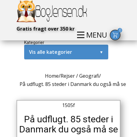
Gratis fragt over 350 kr
0
MENU
Kategorier
Vis alle kategorier
▼
Alternativ / Magi / Mystik
Home
/
Rejser / Geografi
/
Amerika / USA
På udflugt. 85 steder i Danmark du også må se
Anden Verdenskrig
1505f
Antikke / Specielle Bøger
På udflugt. 85 steder i
Antikviteter
Danmark du også må se
Arkæologi